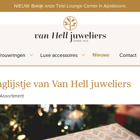
NIEUW: Bekijk onze Tirisi Lounge Corner in Apeldoorn.
Nieuws
Trouwringen
Luxe accessoires
Contact
glijstje van Van Hell juweliers
Assortiment