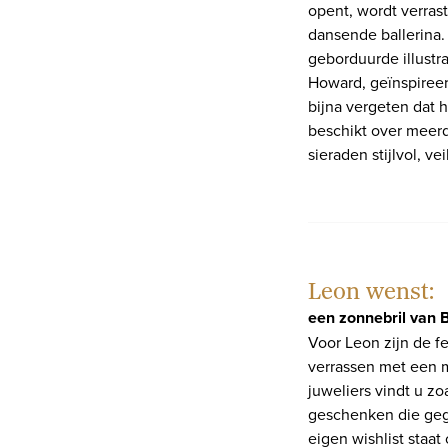
opent, wordt verras
dansende ballerina. 
geborduurde illustra
Howard, geïnspireer
bijna vergeten dat h
beschikt over meerd
sieraden stijlvol, ve
Leon wenst:
een zonnebril van B
Voor Leon zijn de f
verrassen met een m
juweliers vindt u zoa
geschenken die geg
eigen wishlist staa