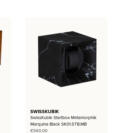
SWISSKUBIK
SwissKubik Startbox Metamorphik
Marquina Black SK01.STB.MB
€
560,00