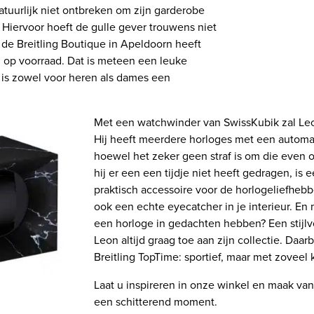
atuurlijk niet ontbreken om zijn garderobe
Hiervoor hoeft de gulle gever trouwens niet
 de Breitling Boutique in Apeldoorn heeft
en op voorraad. Dat is meteen een leuke
 is zowel voor heren als dames een
Met een watchwinder van SwissKubik zal Leo
Hij heeft meerdere horloges met een automa
hoewel het zeker geen straf is om die even op
hij er een een tijdje niet heeft gedragen, i
praktisch accessoire voor de horlogeliefheb
ook een echte eyecatcher in je interieur. E
een horloge in gedachten hebben? Een stijlv
Leon altijd graag toe aan zijn collectie. Daarb
Breitling TopTime: sportief, maar met zoveel 
Laat u inspireren in onze winkel en maak va
een schitterend moment.