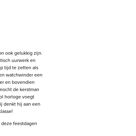
n ook gelukkig zijn.
tisch uurwerk en
 tijd te zetten als
s een watchwinder een
ber en bovendien
n mocht de kerstman
ol horloge voegt
ij denkt hij aan een
klasse!
n deze feestdagen