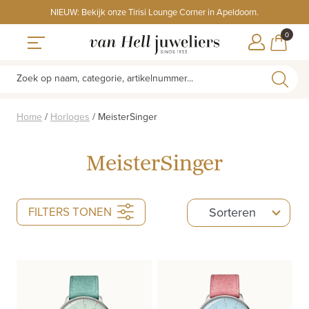
Skip
NIEUW: Bekijk onze Tirisi Lounge Corner in Apeldoorn.
to
ITEMS
0
content
WINKE
Toggle navigation
Zoek op naam, categorie, artikelnummer...
Home
/
Horloges
/
MeisterSinger
MeisterSinger
5
FILTERS TONEN
Sorteren
results
available