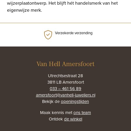
wijzerplaatontwerp. Het blijft hét handelsmerk van het
eigenwijze merk.
Verzekerde verzending
Van Hell Amersfoort
Utrechtsestraat 28
3811 LB Amersfoort
033 – 461 56 89
amersfoort@vanhell-juweliers.nl
Bekijk de
openingstijden
Maak kennis met
ons team
Ontdek
de winkel