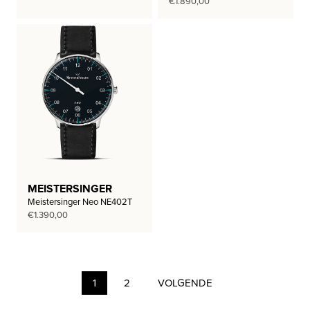
€
1.890,00
MEISTERSINGER
Meistersinger Neo NE402T
€
1.390,00
1
2
VOLGENDE