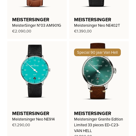
MEISTERSINGER
MEISTERSINGER
MeisterSinger N°03 AM901G
Meistersinger Neo NE402T
€
2.090,00
€
1.390,00
Special 90 jaar Van Hell
MEISTERSINGER
MEISTERSINGER
Meistersinger Neo NE914
Meistersinger Granite Edition
€
1.290,00
Limited 33 pieces ED-C23-
VAN HELL