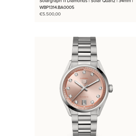
Solargraph 11 Diamonds | Solar Quartz | 34mm |
WBP1314.BA0005
€
5.500,00