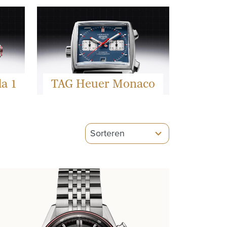
a 1
TAG Heuer Monaco
5
results
available