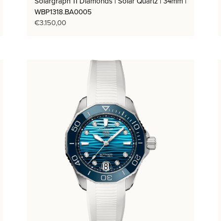
Solargraph 11 Diamonds | Solar Quartz | 34mm |
WBP1318.BA0005
€
3.150,00