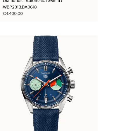
Diamonds | Automatic | 36mm |
WBP231B.BA0618
€
4.400,00