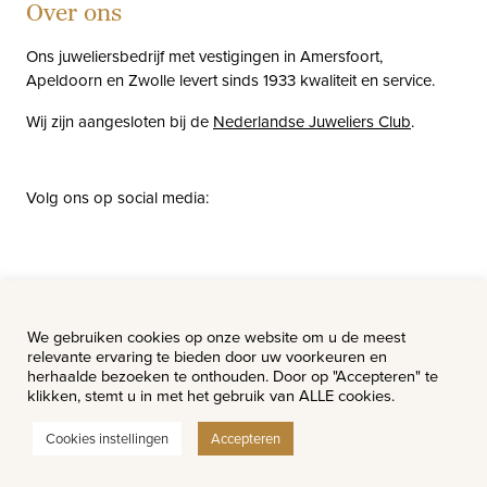
Over ons
Ons juweliersbedrijf met vestigingen in Amersfoort,
Apeldoorn en Zwolle levert sinds 1933 kwaliteit en service.
Wij zijn aangesloten bij de
Nederlandse Juweliers Club
.
Volg ons op social media:
facebook
instagram
pinterest
youtube
Nieuws
Vacatures
We gebruiken cookies op onze website om u de meest
relevante ervaring te bieden door uw voorkeuren en
herhaalde bezoeken te onthouden. Door op "Accepteren" te
klikken, stemt u in met het gebruik van ALLE cookies.
Cookies instellingen
Accepteren
© Van Hell Juweliers - Alle rechten voorbehouden.
Website ontwerp & realisatie:
Watch this Agency BV Almere