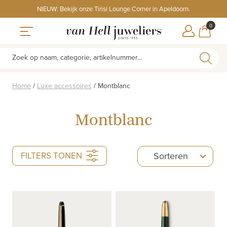
Skip
NIEUW: Bekijk onze Tirisi Lounge Corner in Apeldoorn.
to
ITEMS
0
content
WINKE
Toggle navigation
Zoek op naam, categorie, artikelnummer...
Home
/
Luxe accessoires
/
Montblanc
Montblanc
5
FILTERS TONEN
Sorteren
results
available