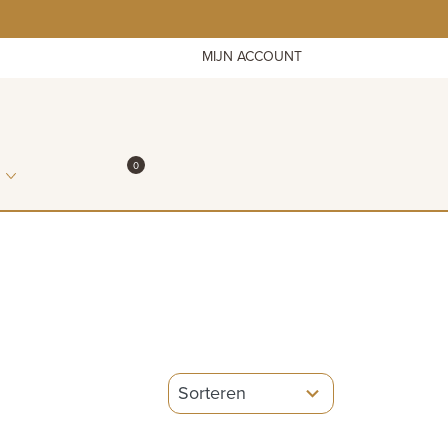
MIJN ACCOUNT
ITEMS IN WINKELMAND
0
WINKELMAND
5
results
available