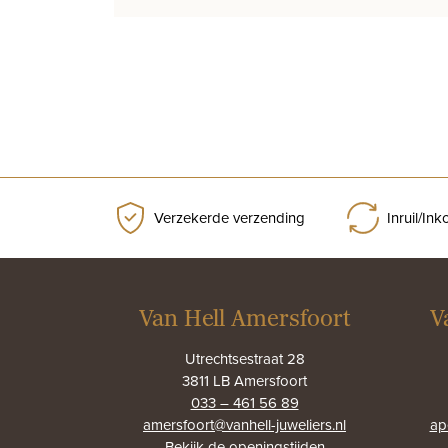
Verzekerde verzending
Inruil/In
Van Hell Amersfoort
V
Utrechtsestraat 28
3811 LB Amersfoort
033 – 461 56 89
amersfoort@vanhell-juweliers.nl
ap
Bekijk de
openingstijden