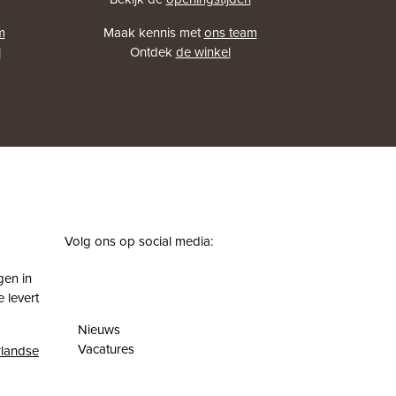
m
Maak kennis met
ons team
l
Ontdek
de winkel
Volg ons op social media:
facebook
instagram
pinterest
youtube
gen in
 levert
Nieuws
Vacatures
landse