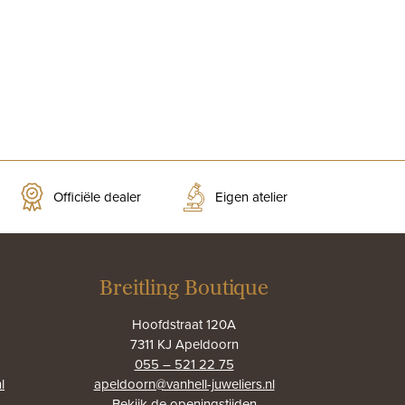
Officiële dealer
Eigen atelier
Breitling Boutique
Hoofdstraat 120A
7311 KJ Apeldoorn
055 – 521 22 75
l
apeldoorn@vanhell-juweliers.nl
Bekijk de
openingstijden