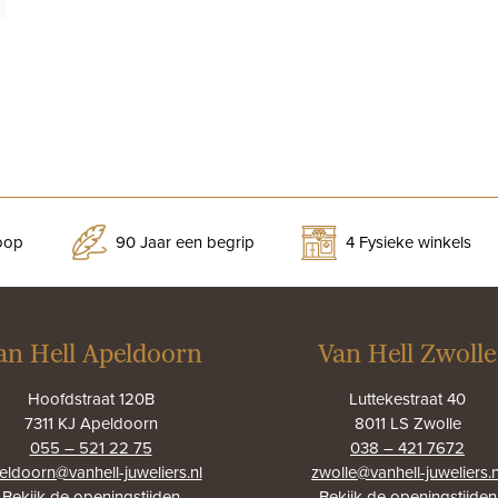
koop
90 Jaar een begrip
4 Fysieke winkels
an Hell Apeldoorn
Van Hell Zwolle
Hoofdstraat 120B
Luttekestraat 40
7311 KJ Apeldoorn
8011 LS Zwolle
055 – 521 22 75
038 – 421 7672
eldoorn@vanhell-juweliers.nl
zwolle@vanhell-juweliers.n
Bekijk de
openingstijden
Bekijk de
openingstijden