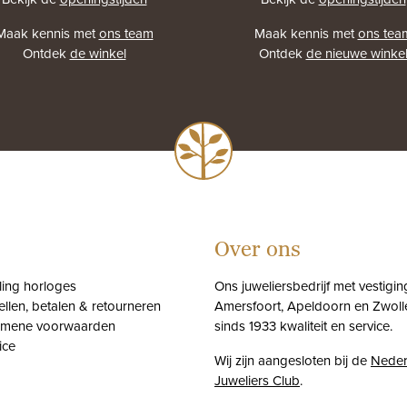
Maak kennis met
ons team
Maak kennis met
ons tea
Ontdek
de winkel
Ontdek
de nieuwe winke
Over ons
tling horloges
Ons juweliersbedrijf met vestigin
ellen, betalen & retourneren
Amersfoort, Apeldoorn en Zwolle
emene voorwaarden
sinds 1933 kwaliteit en service.
ice
Wij zijn aangesloten bij de
Neder
Juweliers Club
.