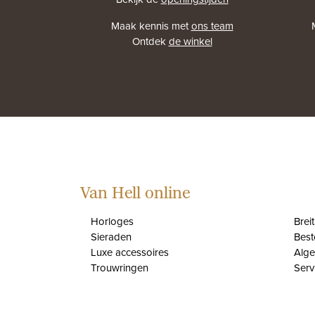
Maak kennis met
ons team
Ontdek
de winkel
Van Hell online
Horloges
Brei
Sieraden
Best
Luxe accessoires
Alg
Trouwringen
Serv