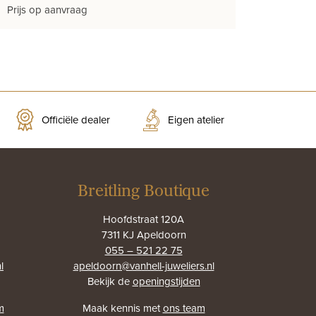
Prijs op aanvraag
Officiële dealer
Eigen atelier
Breitling Boutique
Hoofdstraat 120A
7311 KJ Apeldoorn
055 – 521 22 75
l
apeldoorn@vanhell-juweliers.nl
Bekijk de
openingstijden
m
Maak kennis met
ons team