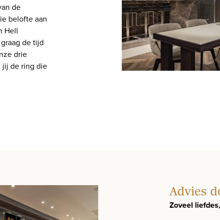
 van de
ie belofte aan
n Hell
graag de tijd
nze drie
jij de ring die
Advies d
Zoveel liefdes