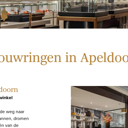
ouwringen in Apeldo
ldoorn
 winkel
: de weg naar
plannen, dromen
én van de