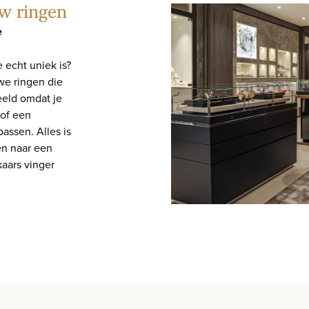
w ringen
e
e echt uniek is?
we ringen die
beeld omdat je
of een
passen. Alles is
en naar een
kaars vinger