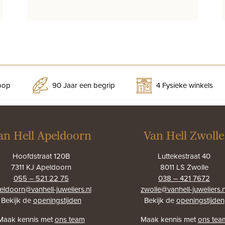
koop
90 Jaar een begrip
4 Fysieke winkels
an Hell Apeldoorn
Van Hell Zwolle
Hoofdstraat 120B
Luttekestraat 40
7311 KJ Apeldoorn
8011 LS Zwolle
055 – 521 22 75
038 – 421 7672
eldoorn@vanhell-juweliers.nl
zwolle@vanhell-juweliers.n
Bekijk de
openingstijden
Bekijk de
openingstijden
Maak kennis met
ons team
Maak kennis met
ons tea