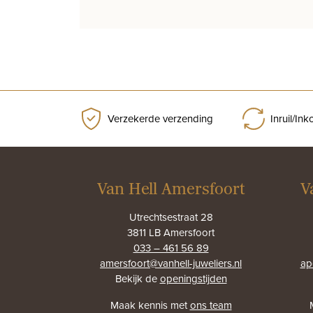
Verzekerde verzending
Inruil/In
Van Hell Amersfoort
V
Utrechtsestraat 28
3811 LB Amersfoort
033 – 461 56 89
amersfoort@vanhell-juweliers.nl
ap
Bekijk de
openingstijden
Maak kennis met
ons team