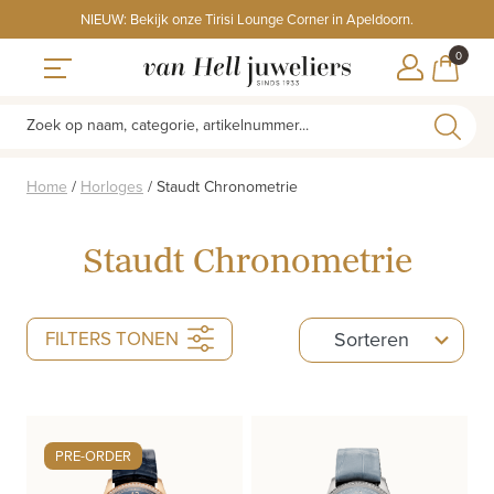
Skip
NIEUW: Bekijk onze Tirisi Lounge Corner in Apeldoorn.
to
ITEMS
0
content
WINKE
Toggle navigation
Zoek op naam, categorie, artikelnummer...
Home
/
Horloges
/
Staudt Chronometrie
Staudt Chronometrie
5
FILTERS TONEN
Sorteren
results
available
PRE-ORDER