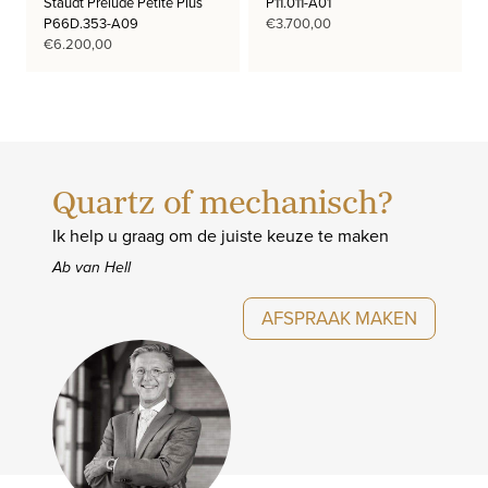
Staudt Prelude Petite Plus
P11.011-A01
P66D.353-A09
€
3.700,00
€
6.200,00
Quartz of mechanisch?
Ik help u graag om de juiste keuze te maken
Ab van Hell
AFSPRAAK MAKEN