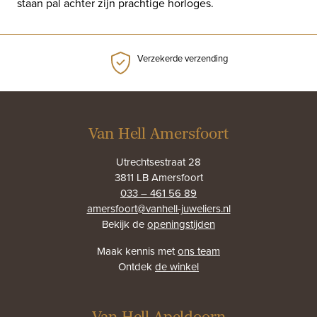
staan pal achter zijn prachtige horloges.
Verzekerde verzending
Van Hell Amersfoort
Utrechtsestraat 28
3811 LB Amersfoort
033 – 461 56 89
amersfoort@vanhell-juweliers.nl
Bekijk de
openingstijden
Maak kennis met
ons team
Ontdek
de winkel