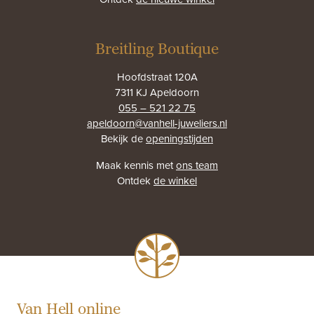
Breitling Boutique
Hoofdstraat 120A
7311 KJ Apeldoorn
055 – 521 22 75
apeldoorn@vanhell-juweliers.nl
Bekijk de
openingstijden
Maak kennis met
ons team
Ontdek
de winkel
Van Hell online