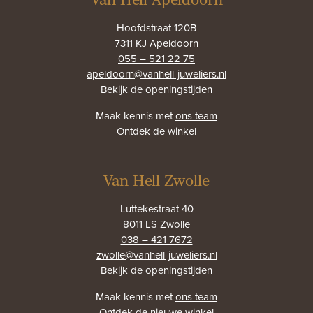
Van Hell Apeldoorn
Hoofdstraat 120B
7311 KJ Apeldoorn
055 – 521 22 75
apeldoorn@vanhell-juweliers.nl
Bekijk de
openingstijden
Maak kennis met
ons team
Ontdek
de winkel
Van Hell Zwolle
Luttekestraat 40
8011 LS Zwolle
038 – 421 7672
zwolle@vanhell-juweliers.nl
Bekijk de
openingstijden
Maak kennis met
ons team
Ontdek
de nieuwe winkel