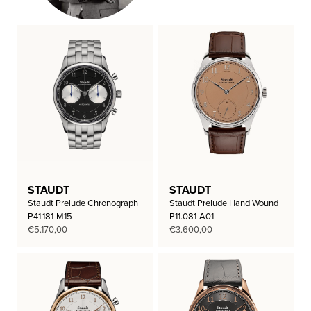
STAUDT
STAUDT
Staudt Prelude Chronograph
Staudt Prelude Hand Wound
P41.181-M15
P11.081-A01
€
5.170,00
€
3.600,00