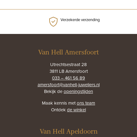
Verzekerde verzending
Van Hell Amersfoort
Utrechtsestraat 28
3811 LB Amersfoort
033 – 461 56 89
amersfoort@vanhell-juweliers.nl
Bekijk de
openingstijden
Maak kennis met
ons team
Ontdek
de winkel
Van Hell Apeldoorn