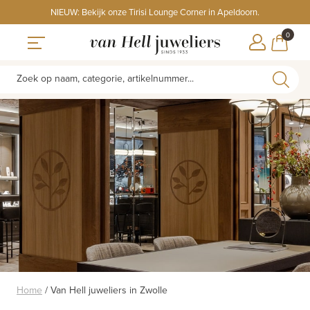
Skip
NIEUW: Bekijk onze Tirisi Lounge Corner in Apeldoorn.
to
ITEMS
0
content
WINKE
Toggle navigation
Zoek op naam, categorie, artikelnummer...
Home
/
Van Hell juweliers in Zwolle