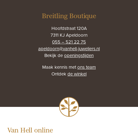
Breitling Boutique
Hoofdstraat 120A
7311 KJ Apeldoorn
055 – 521 22 75
apeldoorn@vanhell-juweliers.nl
Bekijk de
openingstijden
Maak kennis met
ons team
Ontdek
de winkel
Van Hell online