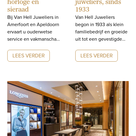
horloge en
juweliers, sinds
sieraad
1933
Bij Van Hell Juweliers in
Van Hell Juweliers
Amerfoort en Apeldoorn
begon in 1933 als klein
ervaart u ouderwetse
familiebedrijf en groeide
service en vakmanschap.
uit tot een gevestigde
Wij taxeren, repareren
naam in luxe horloges en
en onderhouden
sieraden – met
LEES VERDER
LEES VERDER
horloges en sieraden.
vakmanschap en traditie
als rode draad.