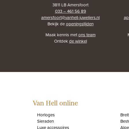
3811 LB Amersfoort
033 – 461 56 89
amersfoort@vanhell-juweliers.nl
ap
Bekijk de
openingstijden
Maak kennis met
ons team
Ontdek
de winkel
Van Hell online
Horloges
Brei
Sieraden
Best
Luxe accessoires
Alg