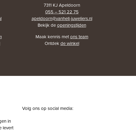
7311 KJ Apeldoorn
055 – 521 22 75
l
apeldoorn@vanhell-juweliers.nl
Bekijk de
openingstijden
m
Maak kennis met
ons team
l
Ontdek
de winkel
Volg ons op social media:
facebook
instagram
pinterest
youtube
gen in
 levert