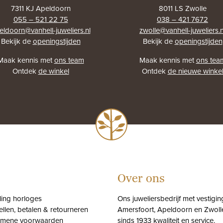
7311 KJ Apeldoorn
8011 LS Zwolle
055 – 521 22 75
038 – 421 7672
eldoorn@vanhell-juweliers.nl
zwolle@vanhell-juweliers.n
Bekijk de
openingstijden
Bekijk de
openingstijden
Maak kennis met
ons team
Maak kennis met
ons tea
Ontdek
de winkel
Ontdek
de nieuwe winke
Over ons
tling horloges
Ons juweliersbedrijf met vestigin
ellen, betalen & retourneren
Amersfoort, Apeldoorn en Zwolle
emene voorwaarden
sinds 1933 kwaliteit en service.