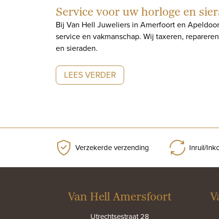
Service voor uw horloge en sie
Bij Van Hell Juweliers in Amerfoort en Apeldoo
service en vakmanschap. Wij taxeren, reparer
en sieraden.
LEES VERDER
Verzekerde verzending
Inruil/In
Van Hell Amersfoort
V
Utrechtsestraat 28