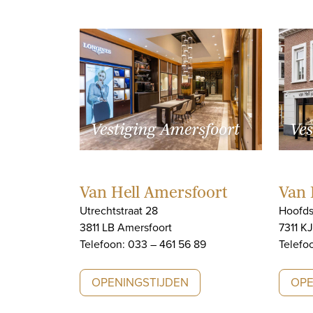
Vestiging Amersfoort
Ves
Van Hell Amersfoort
Van 
Utrechtstraat 28
Hoofds
3811 LB Amersfoort
7311 K
Telefoon: 033 – 461 56 89
Telefo
OPENINGSTIJDEN
OPE