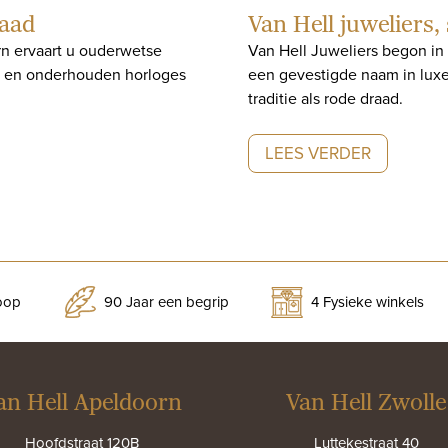
raad
Van Hell juweliers,
rn ervaart u ouderwetse
Van Hell Juweliers begon in 1
en en onderhouden horloges
een gevestigde naam in lux
traditie als rode draad.
LEES VERDER
koop
90 Jaar een begrip
4 Fysieke winkels
an Hell Apeldoorn
Van Hell Zwolle
Hoofdstraat 120B
Luttekestraat 40