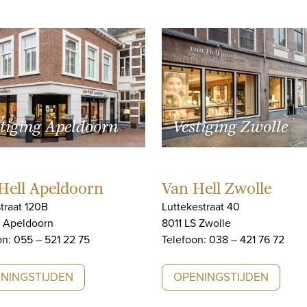
tiging Apeldoorn
Vestiging Zwolle
Hell Apeldoorn
Van Hell Zwolle
traat 120B
Luttekestraat 40
J Apeldoorn
8011 LS Zwolle
on: 055 – 521 22 75
Telefoon: 038 – 421 76 72
NINGSTIJDEN
OPENINGSTIJDEN