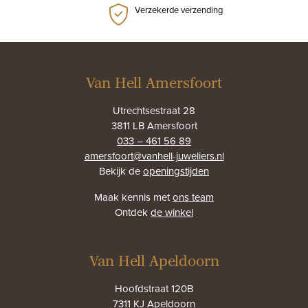
Verzekerde verzending
Van Hell Amersfoort
Utrechtsestraat 28
3811 LB Amersfoort
033 – 461 56 89
amersfoort@vanhell-juweliers.nl
Bekijk de
openingstijden
Maak kennis met
ons team
Ontdek
de winkel
Van Hell Apeldoorn
Hoofdstraat 120B
7311 KJ Apeldoorn