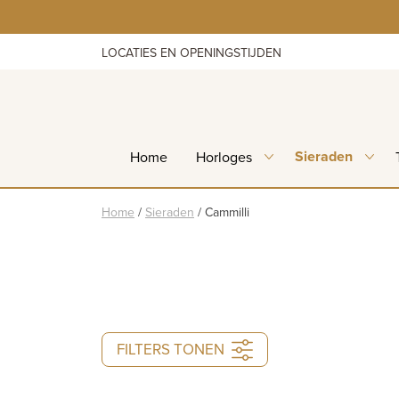
Skip
to
content
LOCATIES EN OPENINGSTIJDEN
Sieraden
Home
Horloges
Home
/
Sieraden
/
Cammilli
FILTERS TONEN