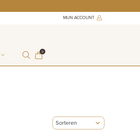
MIJN ACCOUNT
ITEMS IN WINKELMAND
0
WINKELMAND
5
results
available