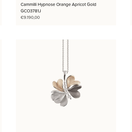
Cammilli Hypnose Orange Apricot Gold
GCO3781J
€
9.190,00