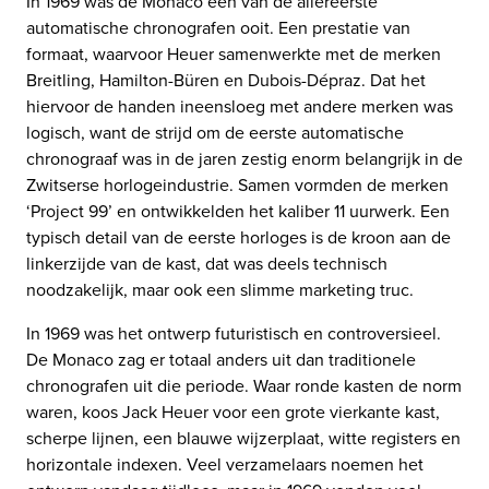
In 1969 was de Monaco een van de allereerste
automatische chronografen ooit. Een prestatie van
formaat, waarvoor Heuer samenwerkte met de merken
Breitling, Hamilton-Büren en Dubois-Dépraz. Dat het
hiervoor de handen ineensloeg met andere merken was
logisch, want de strijd om de eerste automatische
chronograaf was in de jaren zestig enorm belangrijk in de
Zwitserse horlogeindustrie. Samen vormden de merken
‘Project 99’ en ontwikkelden het kaliber 11 uurwerk. Een
typisch detail van de eerste horloges is de kroon aan de
linkerzijde van de kast, dat was deels technisch
noodzakelijk, maar ook een slimme marketing truc.
In 1969 was het ontwerp futuristisch en controversieel.
De Monaco zag er totaal anders uit dan traditionele
chronografen uit die periode. Waar ronde kasten de norm
waren, koos Jack Heuer voor een grote vierkante kast,
scherpe lijnen, een blauwe wijzerplaat, witte registers en
horizontale indexen. Veel verzamelaars noemen het