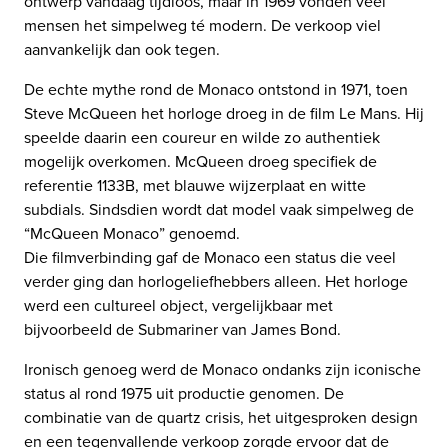
ontwerp vandaag tijdloos, maar in 1969 vonden veel
mensen het simpelweg té modern. De verkoop viel
aanvankelijk dan ook tegen.
De echte mythe rond de Monaco ontstond in 1971, toen
Steve McQueen het horloge droeg in de film Le Mans. Hij
speelde daarin een coureur en wilde zo authentiek
mogelijk overkomen. McQueen droeg specifiek de
referentie 1133B, met blauwe wijzerplaat en witte
subdials. Sindsdien wordt dat model vaak simpelweg de
“McQueen Monaco” genoemd.
Die filmverbinding gaf de Monaco een status die veel
verder ging dan horlogeliefhebbers alleen. Het horloge
werd een cultureel object, vergelijkbaar met
bijvoorbeeld de Submariner van James Bond.
Ironisch genoeg werd de Monaco ondanks zijn iconische
status al rond 1975 uit productie genomen. De
combinatie van de quartz crisis, het uitgesproken design
en een tegenvallende verkoop zorgde ervoor dat de