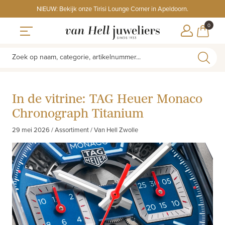
Skip
NIEUW: Bekijk onze Tirisi Lounge Corner in Apeldoorn.
to
ITEMS
0
content
WINKE
Toggle navigation
Zoek op naam, categorie, artikelnummer...
In de vitrine: TAG Heuer Monaco
Chronograph Titanium
29 mei 2026 / Assortiment / Van Hell Zwolle