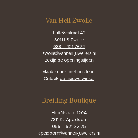
Van Hell Zwolle
Luttekestraat 40
8011 LS Zwolle
038 – 421 7672
zwolle@vanhell-juweliers.nl
Bekijk de
openingstijden
Maak kennis met
ons team
Ontdek
de nieuwe winkel
Breitling Boutique
Hoofdstraat 120A
7311 KJ Apeldoorn
055 – 521 22 75
apeldoorn@vanhell-juweliers.nl