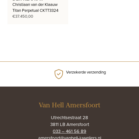
Christiaan van der Klaauw
Titan Perpetual CKTT3324
€
37.450,00
Verzekerde verzending
Van Hell Amersfoort
Utrechtsestraat 28
3811 LB Amersfoort
033 – 461 56 89
amersfoort@vanhell-juweliers.nl