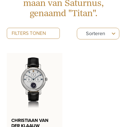
maan van Saturnus,
genaamd "Titan".
5
FILTERS TONEN
Sorteren
results
available
CHRISTIAAN VAN
DER KLAAUW