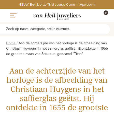
Skip
NIEUW: Bekijk onze Tirisi Lounge Corner in Apeldoorn.
to
ITEMS
0
content
WINKE
Toggle navigation
Zoek op naam, categorie, artikelnummer...
Home
/
Aan de achterzijde van het horloge is de afbeelding van
Christiaan Huygens in het saffierglas geëtst. Hij ontdekte in 1655
de grootste maan van Saturnus, genaamd "Titan".
Aan de achterzijde van het
horloge is de afbeelding van
Christiaan Huygens in het
saffierglas geëtst. Hij
ontdekte in 1655 de grootste