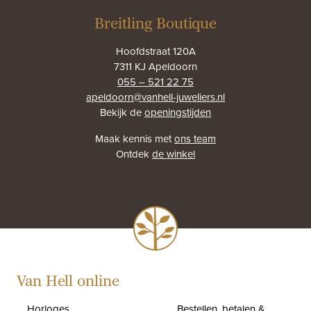
Breitling Boutique
Hoofdstraat 120A
7311 KJ Apeldoorn
055 – 521 22 75
apeldoorn@vanhell-juweliers.nl
Bekijk de
openingstijden
Maak kennis met
ons team
Ontdek
de winkel
Van Hell online
Horloges
Bestellen, betalen &