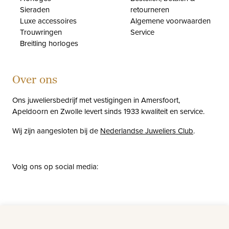
Sieraden
retourneren
Luxe accessoires
Algemene voorwaarden
Trouwringen
Service
Breitling horloges
Over ons
Ons juweliersbedrijf met vestigingen in Amersfoort,
Apeldoorn en Zwolle levert sinds 1933 kwaliteit en service.
Wij zijn aangesloten bij de
Nederlandse Juweliers Club
.
Volg ons op social media:
facebook
instagram
pinterest
youtube
Nieuws
Vacatures