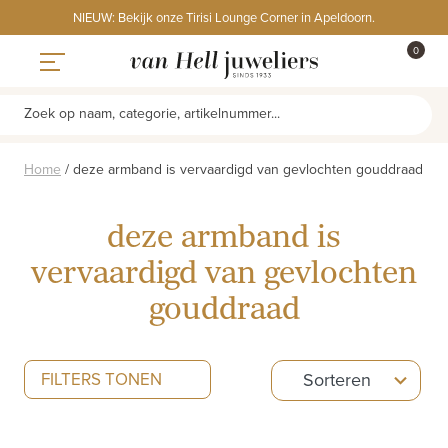
Skip
NIEUW: Bekijk onze Tirisi Lounge Corner in Apeldoorn.
to
ITEMS
0
content
WINKE
Toggle navigation
Zoek op naam, categorie, artikelnummer...
Home
/
deze armband is vervaardigd van gevlochten gouddraad
deze armband is
vervaardigd van gevlochten
gouddraad
5
FILTERS TONEN
Sorteren
results
available