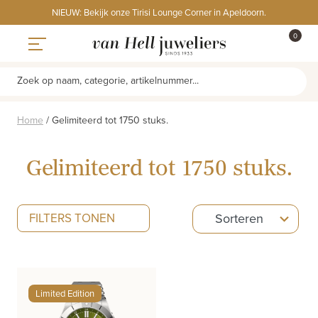
Skip
NIEUW: Bekijk onze Tirisi Lounge Corner in Apeldoorn.
to
ITEMS
0
content
WINKE
Toggle navigation
Zoek op naam, categorie, artikelnummer...
Home
/
Gelimiteerd tot 1750 stuks.
Gelimiteerd tot 1750 stuks.
5
FILTERS TONEN
Sorteren
results
available
Limited Edition