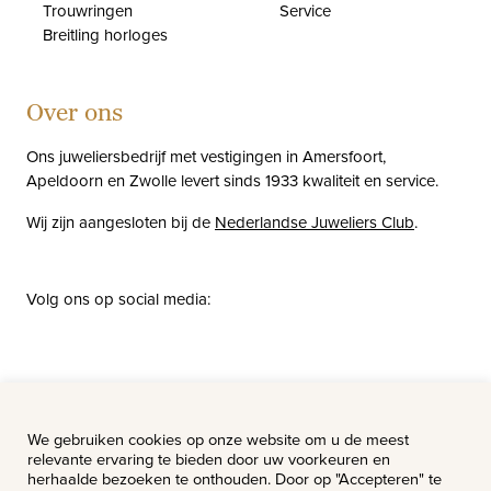
Trouwringen
Service
Breitling horloges
Over ons
Ons juweliersbedrijf met vestigingen in Amersfoort,
Apeldoorn en Zwolle levert sinds 1933 kwaliteit en service.
Wij zijn aangesloten bij de
Nederlandse Juweliers Club
.
Volg ons op social media:
facebook
instagram
pinterest
youtube
Nieuws
Vacatures
We gebruiken cookies op onze website om u de meest
relevante ervaring te bieden door uw voorkeuren en
herhaalde bezoeken te onthouden. Door op "Accepteren" te