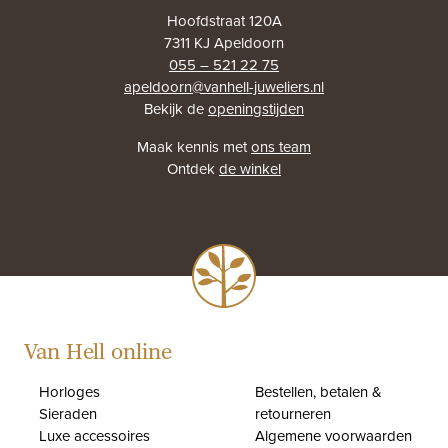
Hoofdstraat 120A
7311 KJ Apeldoorn
055 – 521 22 75
apeldoorn@vanhell-juweliers.nl
Bekijk de
openingstijden
Maak kennis met
ons team
Ontdek
de winkel
Van Hell online
Horloges
Bestellen, betalen &
Sieraden
retourneren
Luxe accessoires
Algemene voorwaarden