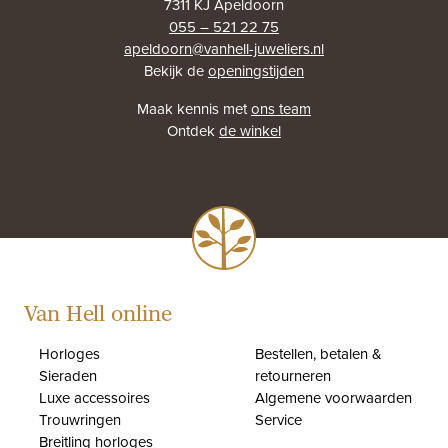
7311 KJ Apeldoorn
055 – 521 22 75
apeldoorn@vanhell-juweliers.nl
Bekijk de
openingstijden
Maak kennis met
ons team
Ontdek
de winkel
Van Hell online
Horloges
Bestellen, betalen &
Sieraden
retourneren
Luxe accessoires
Algemene voorwaarden
Trouwringen
Service
Breitling horloges