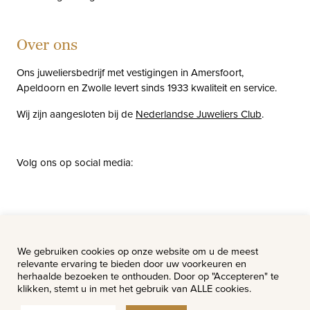
Over ons
Ons juweliersbedrijf met vestigingen in Amersfoort,
Apeldoorn en Zwolle levert sinds 1933 kwaliteit en service.
Wij zijn aangesloten bij de
Nederlandse Juweliers Club
.
Volg ons op social media:
facebook
instagram
pinterest
youtube
Nieuws
Vacatures
We gebruiken cookies op onze website om u de meest
relevante ervaring te bieden door uw voorkeuren en
herhaalde bezoeken te onthouden. Door op "Accepteren" te
klikken, stemt u in met het gebruik van ALLE cookies.