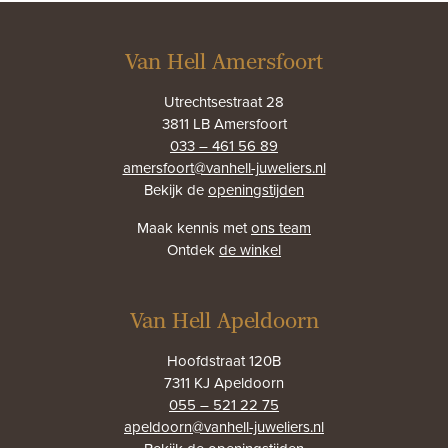
Van Hell Amersfoort
Utrechtsestraat 28
3811 LB Amersfoort
033 – 461 56 89
amersfoort@vanhell-juweliers.nl
Bekijk de
openingstijden
Maak kennis met
ons team
Ontdek
de winkel
Van Hell Apeldoorn
Hoofdstraat 120B
7311 KJ Apeldoorn
055 – 521 22 75
apeldoorn@vanhell-juweliers.nl