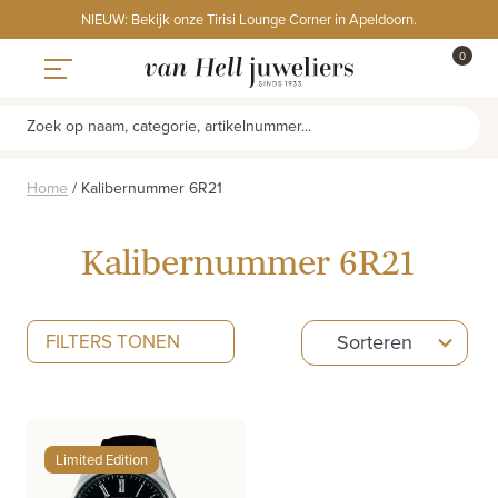
Skip
NIEUW: Bekijk onze Tirisi Lounge Corner in Apeldoorn.
to
ITEMS
0
content
WINKE
Toggle navigation
Zoek op naam, categorie, artikelnummer...
Home
/
Kalibernummer 6R21
Kalibernummer 6R21
5
FILTERS TONEN
Sorteren
results
available
Limited Edition