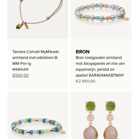
BRON
Tamara Comolli MyMikado
armband met edelsteen B-
Bron roségouden armband
MM-Per-rg
met Akoyaparels en mix van
€
680,00
aquamarijn, peridot en
Oorspronkelijke
Huidige
€
500,00
apatiet 8AR4044AKB7MIX1
prijs
prijs
€
2.950,00
was:
is:
€680,00.
€500,00.