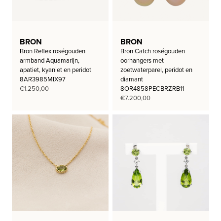
BRON
BRON
Bron Reflex roségouden
Bron Catch roségouden
armband Aquamarijn,
oorhangers met
apatiet, kyaniet en peridot
zoetwaterparel, peridot en
8AR3985MIX97
diamant
€
1.250,00
8OR4858PECBRZRB11
€
7.200,00