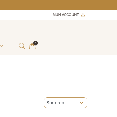
MIJN ACCOUNT
ITEMS IN WINKELMAND
0
WINKELMAND
5
results
available