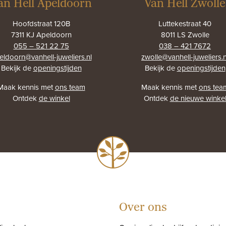
an Hell Apeldoorn
Van Hell Zwolle
Hoofdstraat 120B
Luttekestraat 40
7311 KJ Apeldoorn
8011 LS Zwolle
055 – 521 22 75
038 – 421 7672
eldoorn@vanhell-juweliers.nl
zwolle@vanhell-juweliers.n
Bekijk de
openingstijden
Bekijk de
openingstijden
Maak kennis met
ons team
Maak kennis met
ons tea
Ontdek
de winkel
Ontdek
de nieuwe winke
Over ons