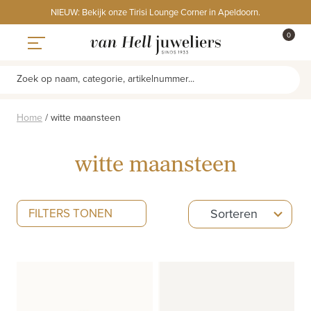
Skip
NIEUW: Bekijk onze Tirisi Lounge Corner in Apeldoorn.
to
ITEMS
0
content
WINKE
Toggle navigation
Zoek op naam, categorie, artikelnummer...
Home
/
witte maansteen
witte maansteen
5
FILTERS TONEN
Sorteren
results
available