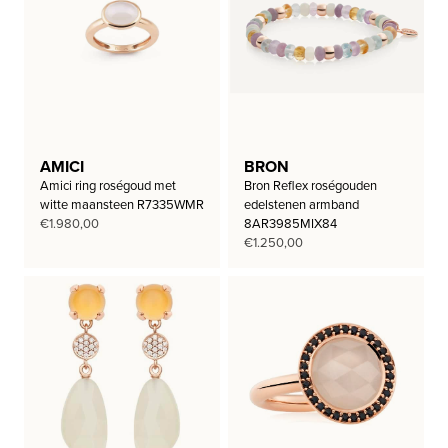
AMICI
BRON
Amici ring roségoud met
Bron Reflex roségouden
witte maansteen R7335WMR
edelstenen armband
€
1.980,00
8AR3985MIX84
€
1.250,00