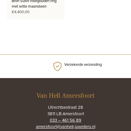
Bron Sushi roségouden ring
met witte maansteen
€
4.400,00
Verzekerde verzending
Van Hell Amersfoort
Utrechtsestraat 28
3811 LB Amersfoort
033 – 461 56 89
amersfoort@vanhell-juweliers.nl