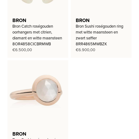
BRON
BRON
Bron Catch roségouden
Bron Sushi roségouden ring
oorhangers met citrien,
met witte maansteen en
diamant en witte maansteen
zwart saffier
8OR4858CICBRMWB
8RR4865MWBZK
€
6.500,00
€
6.900,00
BRON