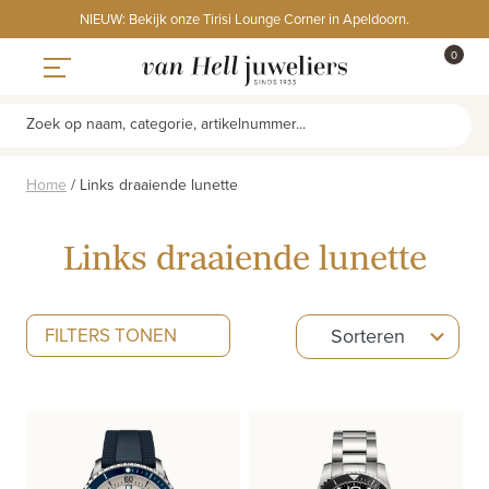
Skip
NIEUW: Bekijk onze Tirisi Lounge Corner in Apeldoorn.
to
ITEMS
0
content
WINKE
Toggle navigation
Zoek op naam, categorie, artikelnummer...
Home
/
Links draaiende lunette
Links draaiende lunette
5
FILTERS TONEN
Sorteren
results
available