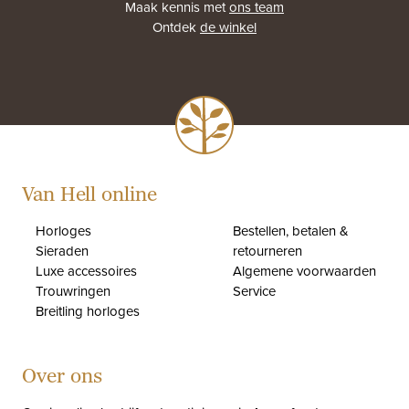
Maak kennis met
ons team
Ontdek
de winkel
Van Hell online
Horloges
Bestellen, betalen &
Sieraden
retourneren
Luxe accessoires
Algemene voorwaarden
Trouwringen
Service
Breitling horloges
Over ons