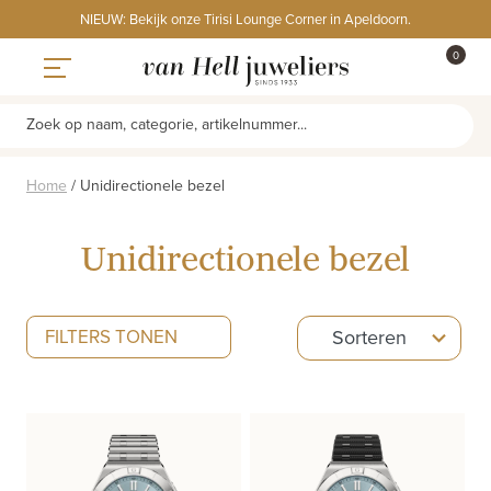
Skip
NIEUW: Bekijk onze Tirisi Lounge Corner in Apeldoorn.
to
ITEMS
0
content
WINKE
Toggle navigation
Zoek op naam, categorie, artikelnummer...
Home
/
Unidirectionele bezel
Unidirectionele bezel
5
FILTERS TONEN
Sorteren
results
available