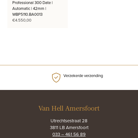
Professional 300 Date |
Automatic | 42mm |
WBP5110.BA0013
€
4.550,00
Verzekerde verzending
Van Hell Amersfoort
Utrechtsestraat 28
3811 LB Amersfoort
033 – 461 56 89