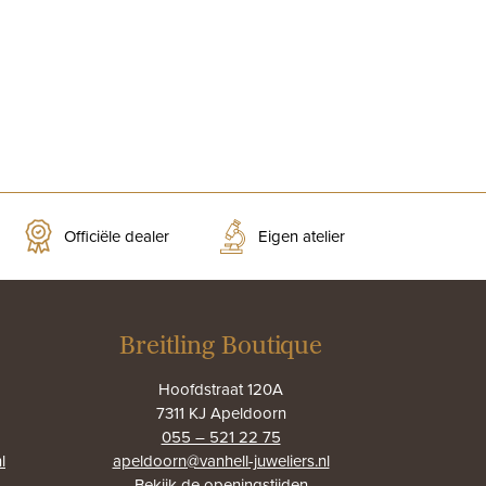
Officiële dealer
Eigen atelier
Breitling Boutique
Hoofdstraat 120A
7311 KJ Apeldoorn
055 – 521 22 75
l
apeldoorn@vanhell-juweliers.nl
Bekijk de
openingstijden