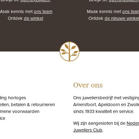
Maak kennis met
ons team
Maak kennis met
ons tea
Ontdek
de winkel
Ontdek
de nieuwe winke
Over ons
tling horloges
Ons juweliersbedrijf met vestigin
ellen, betalen & retourneren
Amersfoort, Apeldoorn en Zwolle
emene voorwaarden
sinds 1933 kwaliteit en service.
ice
Wij zijn aangesloten bij de
Neder
Juweliers Club
.