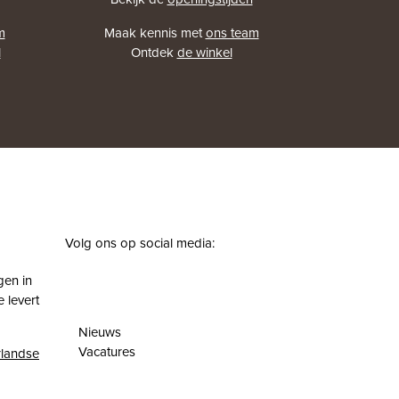
m
Maak kennis met
ons team
l
Ontdek
de winkel
Volg ons op social media:
facebook
instagram
pinterest
youtube
gen in
 levert
Nieuws
Vacatures
landse