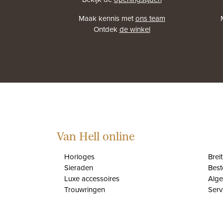
Maak kennis met
ons team
Ontdek
de winkel
Van Hell online
Horloges
Brei
Sieraden
Best
Luxe accessoires
Alg
Trouwringen
Serv