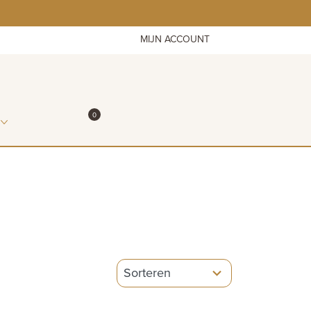
MIJN ACCOUNT
ITEMS IN WINKELMAND
0
WINKELMAND
5
results
available