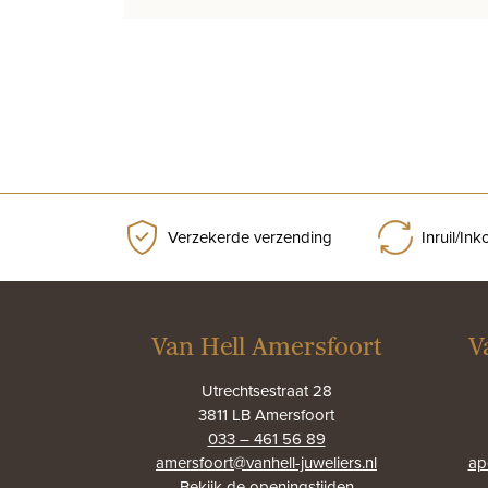
Verzekerde verzending
Inruil/In
Van Hell Amersfoort
V
Utrechtsestraat 28
3811 LB Amersfoort
033 – 461 56 89
amersfoort@vanhell-juweliers.nl
ap
Bekijk de
openingstijden