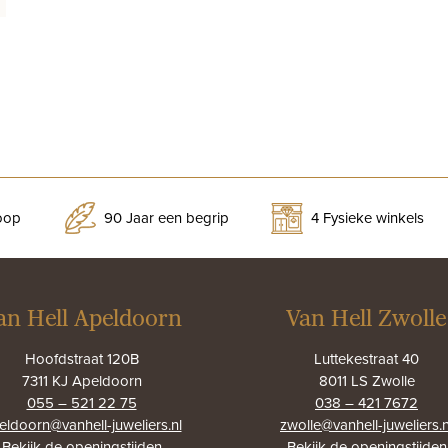
koop
90 Jaar een begrip
4 Fysieke winkels
an Hell Apeldoorn
Van Hell Zwolle
Hoofdstraat 120B
Luttekestraat 40
7311 KJ Apeldoorn
8011 LS Zwolle
055 – 521 22 75
038 – 421 7672
eldoorn@vanhell-juweliers.nl
zwolle@vanhell-juweliers.n
Bekijk de
openingstijden
Bekijk de
openingstijden