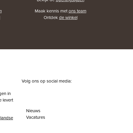
m
Maak kennis met
ons team
l
Ontdek
de winkel
Volg ons op social media:
facebook
instagram
pinterest
youtube
gen in
 levert
Nieuws
Vacatures
landse