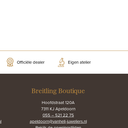
Officiële dealer
Eigen atelier
Breitling Boutique
Hoofdstraat 120A
7311 KJ Apeldoorn
055 – 521 22 75
l
apeldoorn@vanhell-juweliers.nl
Bekijk de
openingstijden