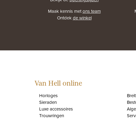
Maak kennis met
ons team
Ontdek
de winkel
Van Hell online
Horloges
Brei
Sieraden
Best
Luxe accessoires
Alg
Trouwringen
Serv