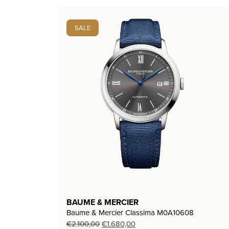
SALE
BAUME & MERCIER
Baume & Mercier Classima M0A10608
Oorspronkelijke
Huidige
€
2.100,00
€
1.680,00