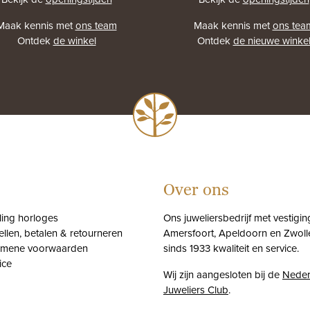
Maak kennis met
ons team
Maak kennis met
ons tea
Ontdek
de winkel
Ontdek
de nieuwe winke
Over ons
tling horloges
Ons juweliersbedrijf met vestigin
ellen, betalen & retourneren
Amersfoort, Apeldoorn en Zwolle
emene voorwaarden
sinds 1933 kwaliteit en service.
ice
Wij zijn aangesloten bij de
Neder
Juweliers Club
.