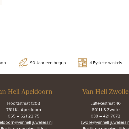
koop
90 Jaar een begrip
4 Fysieke winkels
an Hell Apeldoorn
Van Hell Zwolle
Hoofdstraat 120B
Luttekestraat 40
7311 KJ Apeldoorn
8011 LS Zwolle
055 – 521 22 75
038 – 421 7672
eldoorn@vanhell-juweliers.nl
zwolle@vanhell-juweliers.n
Bekijk de
openingstijden
Bekijk de
openingstijden