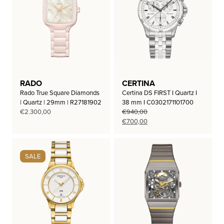
RADO
CERTINA
Rado True Square Diamonds
Certina DS FIRST I Quartz I
| Quartz | 29mm | R27181902
38 mm I C0302171101700
€
2.300,00
€
940,00
Oorspronkelijke
Huidige
€
700,00
prijs
prijs
was:
is:
€940,00.
€700,00.
SALE