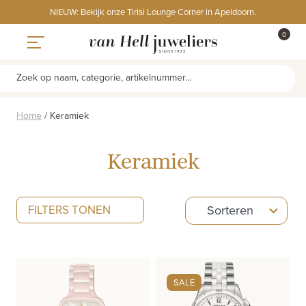
Skip
NIEUW: Bekijk onze Tirisi Lounge Corner in Apeldoorn.
to
ITEMS
0
content
WINKE
Toggle navigation
Zoek op naam, categorie, artikelnummer...
Home
/
Keramiek
Keramiek
5
FILTERS TONEN
Sorteren
results
available
SALE