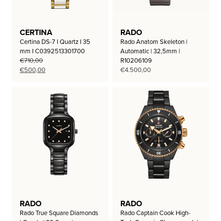
CERTINA
RADO
Certina DS-7 I Quartz I 35
Rado Anatom Skeleton |
mm I C0392513301700
Automatic | 32,5mm |
€
710,00
R10206109
Oorspronkelijke
Huidige
€
500,00
€
4.500,00
prijs
prijs
was:
is:
€710,00.
€500,00.
RADO
RADO
Rado True Square Diamonds
Rado Captain Cook High-