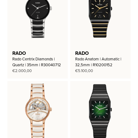
RADO
RADO
Rado Centrix Diamonds |
Rado Anatom | Automatic |
Quartz | 35mm | R30040712
32,5mm | R10200152
€
2.000,00
€
5.100,00