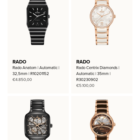
RADO
RADO
Rado Anatom | Automatic |
Rado Centrix Diamonds |
32,5mm | R10201152
Automatic | 35mm |
€
4.850,00
R30230902
€
5.100,00