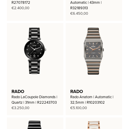
R27078172
Automatic | 43mm |
€
2.400,00
R32189313
€
6.450,00
RADO
RADO
Rado LaCoupole Diamonds |
Rado Anatom | Automatic |
Quartz | 31mm | R22243703
32,5mm | R10203102
€
3.250,00
€
5.100,00