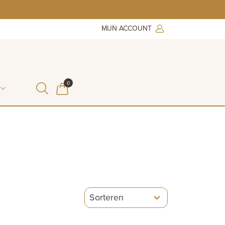
MIJN ACCOUNT
ITEMS IN WINKELMAND
0
WINKELMAND
5
results
available