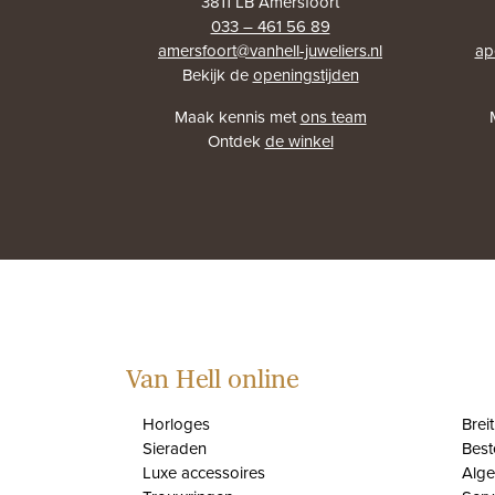
3811 LB Amersfoort
033 – 461 56 89
amersfoort@vanhell-juweliers.nl
ap
Bekijk de
openingstijden
Maak kennis met
ons team
Ontdek
de winkel
Van Hell online
Horloges
Brei
Sieraden
Best
Luxe accessoires
Alg