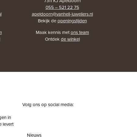
7311 KJ Apeldoorn
055 – 521 22 75
l
apeldoorn@vanhell-juweliers.nl
Bekijk de
openingstijden
m
Maak kennis met
ons team
l
Ontdek
de winkel
Volg ons op social media:
facebook
instagram
pinterest
youtube
gen in
 levert
Nieuws