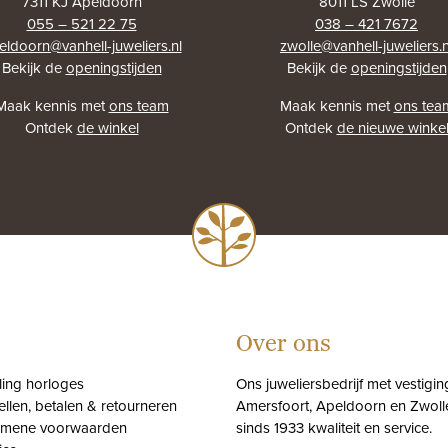
7311 KJ Apeldoorn
8011 LS Zwolle
055 – 521 22 75
038 – 421 7672
eldoorn@vanhell-juweliers.nl
zwolle@vanhell-juweliers.n
Bekijk de
openingstijden
Bekijk de
openingstijden
Maak kennis met
ons team
Maak kennis met
ons tea
Ontdek
de winkel
Ontdek
de nieuwe winke
Over ons
tling horloges
Ons juweliersbedrijf met vestigin
ellen, betalen & retourneren
Amersfoort, Apeldoorn en Zwolle
emene voorwaarden
sinds 1933 kwaliteit en service.