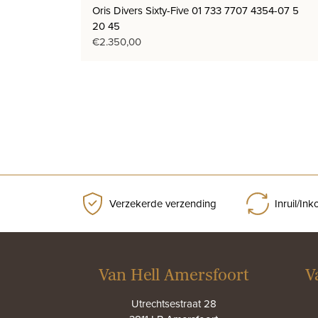
Oris Divers Sixty-Five 01 733 7707 4354-07 5
20 45
€
2.350,00
Verzekerde verzending
Inruil/In
Van Hell Amersfoort
V
Utrechtsestraat 28