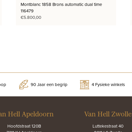
Montblanc 1858 Brons automatic dual time
116479
€
5.800,00
koop
90 Jaar een begrip
4 Fysieke winkels
an Hell Apeldoorn
Van Hell Zwolle
Hoofdstraat 120B
Luttekestraat 40