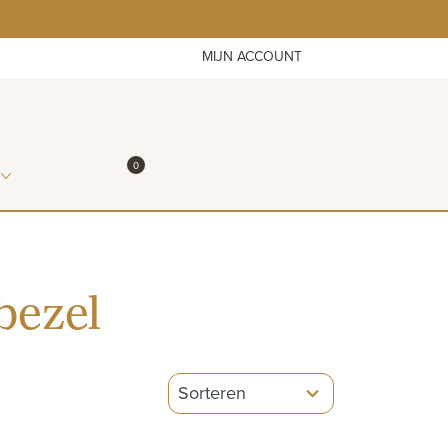
MIJN ACCOUNT
ITEMS IN WINKELMAND
0
WINKELMAND
bezel
5
results
available