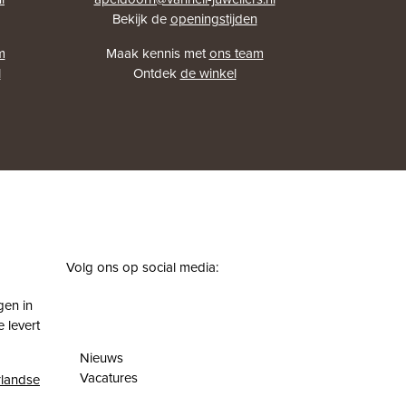
Bekijk de
openingstijden
m
Maak kennis met
ons team
l
Ontdek
de winkel
Volg ons op social media:
facebook
instagram
pinterest
youtube
gen in
 levert
Nieuws
Vacatures
landse