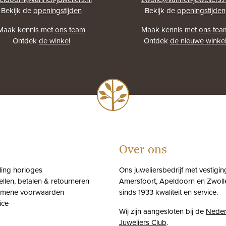
Bekijk de
openingstijden
Bekijk de
openingstijden
Maak kennis met
ons team
Maak kennis met
ons tea
Ontdek
de winkel
Ontdek
de nieuwe winke
Over ons
tling horloges
Ons juweliersbedrijf met vestigin
ellen, betalen & retourneren
Amersfoort, Apeldoorn en Zwolle
emene voorwaarden
sinds 1933 kwaliteit en service.
ice
Wij zijn aangesloten bij de
Neder
Juweliers Club
.