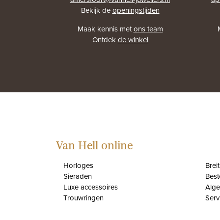
Bekijk de
openingstijden
Maak kennis met
ons team
Ontdek
de winkel
Van Hell online
Horloges
Brei
Sieraden
Best
Luxe accessoires
Alg
Trouwringen
Serv