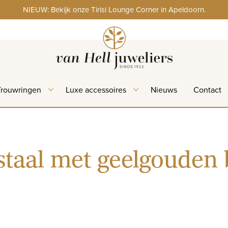
NIEUW: Bekijk onze Tirisi Lounge Corner in Apeldoorn.
Trouwringen
Luxe accessoires
Nieuws
Contact
staal met geelgouden 