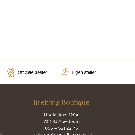
Officiële dealer
Eigen atelier
Breitling Boutique
Hoofdstraat 120A
7311 KJ Apeldoorn
055 – 521 22 75
l
apeldoorn@vanhell-juweliers.nl