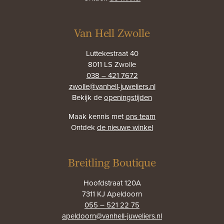
Van Hell Zwolle
Luttekestraat 40
8011 LS Zwolle
038 – 421 7672
zwolle@vanhell-juweliers.nl
Bekijk de
openingstijden
Maak kennis met
ons team
Ontdek
de nieuwe winkel
Breitling Boutique
Hoofdstraat 120A
7311 KJ Apeldoorn
055 – 521 22 75
apeldoorn@vanhell-juweliers.nl