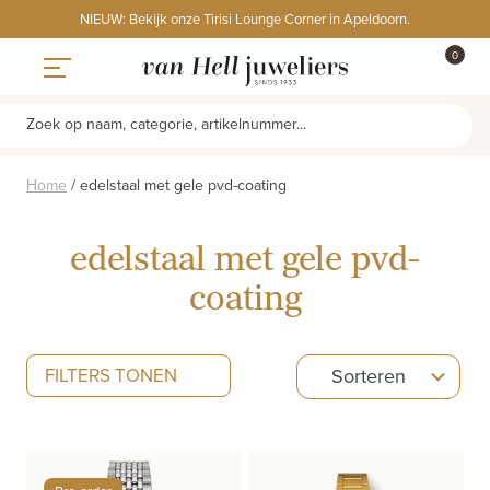
Skip
NIEUW: Bekijk onze Tirisi Lounge Corner in Apeldoorn.
to
ITEMS
0
content
WINKE
Toggle navigation
Zoek op naam, categorie, artikelnummer...
Home
/
edelstaal met gele pvd-coating
edelstaal met gele pvd-
coating
5
FILTERS TONEN
Sorteren
results
available