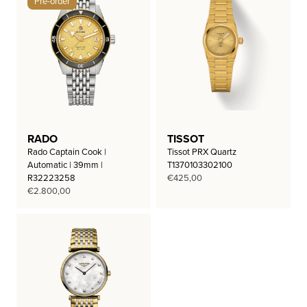
Pre-order
RADO
TISSOT
Rado Captain Cook |
Tissot PRX Quartz
Automatic | 39mm |
T1370103302100
R32223258
€
425,00
€
2.800,00