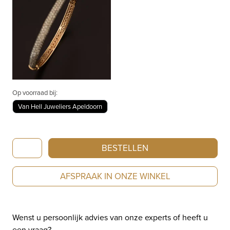
Op voorraad bij:
Van Hell Juweliers Apeldoorn
Artur
BESTELLEN
Scholl
armband
AFSPRAAK IN ONZE WINKEL
roségoud
met
witte
Wenst u persoonlijk advies van onze experts of heeft u
diamant
een vraag?
30/13911R/B