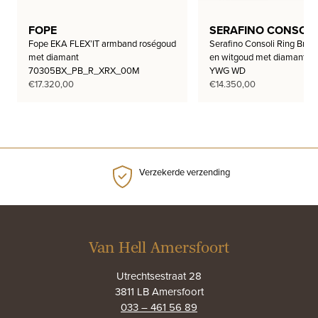
FOPE
SERAFINO CONSOLI
Fope EKA FLEX’IT armband roségoud
Serafino Consoli Ring Brace
met diamant
en witgoud met diamant 
70305BX_PB_R_XRX_00M
YWG WD
€
17.320,00
€
14.350,00
Verzekerde verzending
Van Hell Amersfoort
Utrechtsestraat 28
3811 LB Amersfoort
033 – 461 56 89