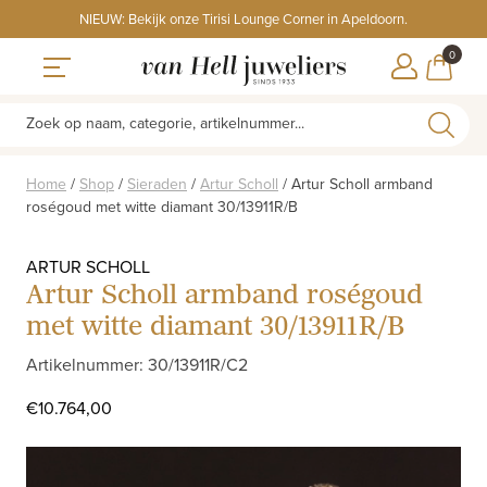
Skip
NIEUW: Bekijk onze Tirisi Lounge Corner in Apeldoorn.
to
ITEMS
0
content
WINKE
Toggle navigation
Zoek op naam, categorie, artikelnummer...
Home
/
Shop
/
Sieraden
/
Artur Scholl
/
Artur Scholl armband
roségoud met witte diamant 30/13911R/B
ARTUR SCHOLL
Artur Scholl armband roségoud
met witte diamant 30/13911R/B
Artikelnummer: 30/13911R/C2
€
10.764,00