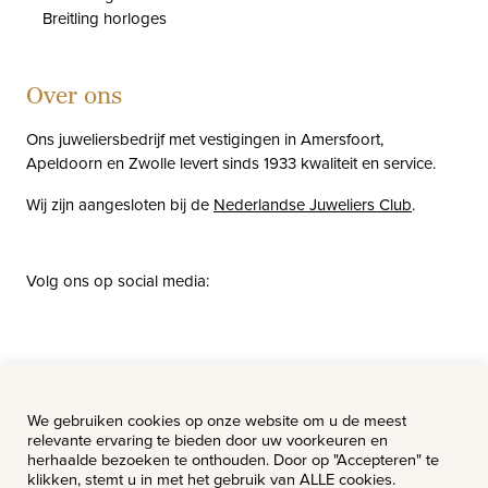
Breitling horloges
Over ons
Ons juweliersbedrijf met vestigingen in Amersfoort,
Apeldoorn en Zwolle levert sinds 1933 kwaliteit en service.
Wij zijn aangesloten bij de
Nederlandse Juweliers Club
.
Volg ons op social media:
facebook
instagram
pinterest
youtube
Nieuws
Vacatures
We gebruiken cookies op onze website om u de meest
relevante ervaring te bieden door uw voorkeuren en
herhaalde bezoeken te onthouden. Door op "Accepteren" te
klikken, stemt u in met het gebruik van ALLE cookies.