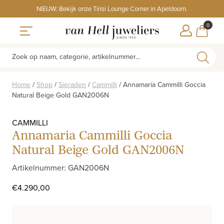
Skip
NIEUW: Bekijk onze Tirisi Lounge Corner in Apeldoorn.
to
ITEMS
0
content
WINKE
Toggle navigation
Zoek op naam, categorie, artikelnummer...
Home
/
Shop
/
Sieraden
/
Cammilli
/
Annamaria Cammilli Goccia
Natural Beige Gold GAN2006N
CAMMILLI
Annamaria Cammilli Goccia
Natural Beige Gold GAN2006N
Artikelnummer: GAN2006N
€
4.290,00