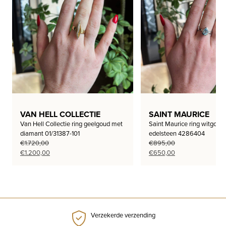
VAN HELL COLLECTIE
SAINT MAURICE
Van Hell Collectie ring geelgoud met
Saint Maurice ring witgoud
diamant 01/31387-101
edelsteen 4286404
€
1.720,00
€
895,00
Oorspronkelijke
Huidige
Oorspronkelijke
Huidige
€
1.200,00
€
650,00
prijs
prijs
prijs
prijs
was:
is:
was:
is:
€1.720,00.
€1.200,00.
€895,00.
€650,00.
Verzekerde verzending