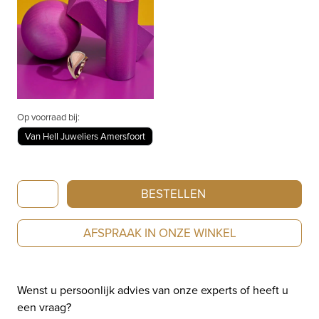
Op voorraad bij:
Van Hell Juweliers Amersfoort
Annamaria
BESTELLEN
Cammilli
Goccia
AFSPRAAK IN ONZE WINKEL
Natural
Beige
Gold
Wenst u persoonlijk advies van onze experts of heeft u
GAN2006N
een vraag?
aantal