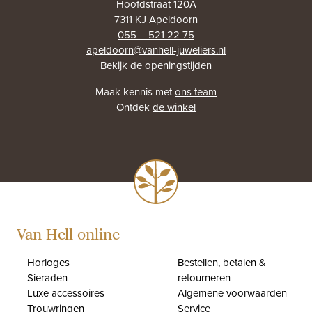
Hoofdstraat 120A
7311 KJ Apeldoorn
055 – 521 22 75
apeldoorn@vanhell-juweliers.nl
Bekijk de
openingstijden
Maak kennis met
ons team
Ontdek
de winkel
Van Hell online
Horloges
Bestellen, betalen &
Sieraden
retourneren
Luxe accessoires
Algemene voorwaarden
Trouwringen
Service