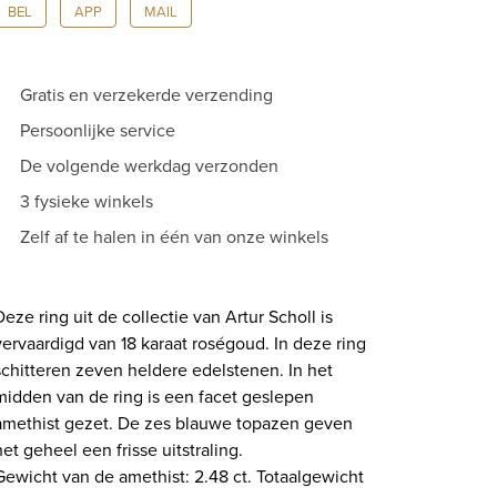
BEL
APP
MAIL
CP47479
aantal
Gratis en verzekerde verzending
Persoonlijke service
De volgende werkdag verzonden
3 fysieke winkels
Zelf af te halen in één van onze winkels
Deze ring uit de collectie van Artur Scholl is
vervaardigd van 18 karaat roségoud. In deze ring
schitteren zeven heldere edelstenen. In het
midden van de ring is een facet geslepen
amethist gezet. De zes blauwe topazen geven
het geheel een frisse uitstraling.
Gewicht van de amethist: 2.48 ct. Totaalgewicht