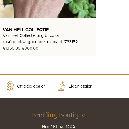
VAN HELL COLLECTIE
Van Hell Collectie ring bi-color
roségoud/witgoud met diamant 1733152
Oorspronkelijke
Huidige
€
1.150,00
€
800,00
prijs
prijs
was:
is:
€1.150,00.
€800,00.
Officiële dealer
Eigen atelier
Breitling Boutique
Hoofdstraat 120A