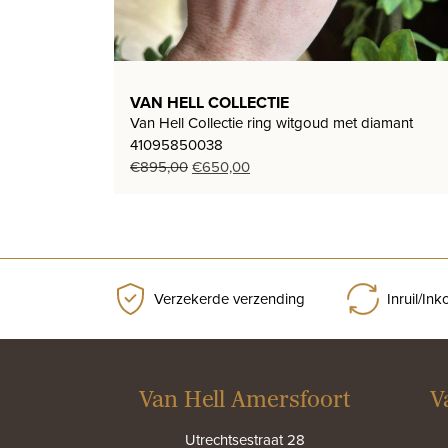
VAN HELL COLLECTIE
Van Hell Collectie ring witgoud met diamant
41095850038
Oorspronkelijke
Huidige
€
895,00
€
650,00
prijs
prijs
was:
is:
€895,00.
€650,00.
Verzekerde verzending
Inruil/In
Van Hell Amersfoort
V
Utrechtsestraat 28