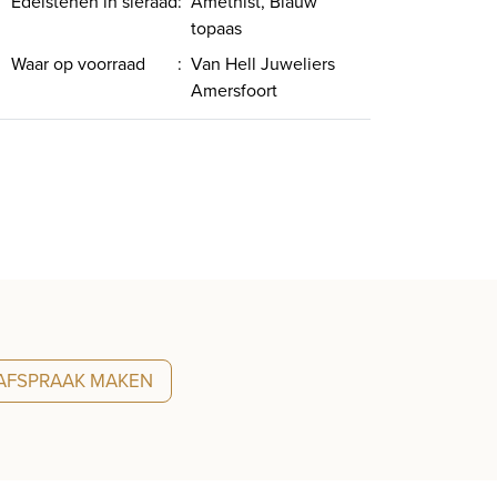
Edelstenen in sieraad
:
Amethist, Blauw
topaas
Waar op voorraad
:
Van Hell Juweliers
Amersfoort
AFSPRAAK MAKEN