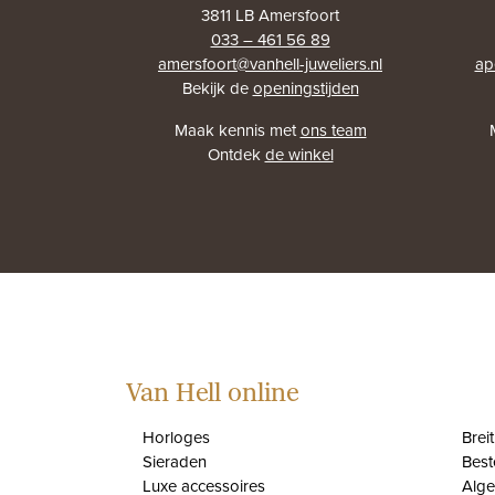
3811 LB Amersfoort
033 – 461 56 89
amersfoort@vanhell-juweliers.nl
ap
Bekijk de
openingstijden
Maak kennis met
ons team
Ontdek
de winkel
Van Hell online
Horloges
Brei
Sieraden
Best
Luxe accessoires
Alg