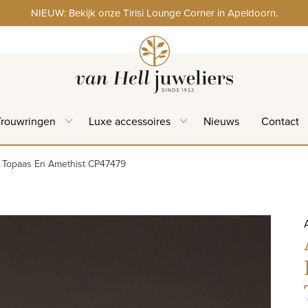
NIEUW: Bekijk onze Tirisi Lounge Corner in Apeldoorn.
Trouwringen
Luxe accessoires
Nieuws
Contact
w Topaas En Amethist CP47479