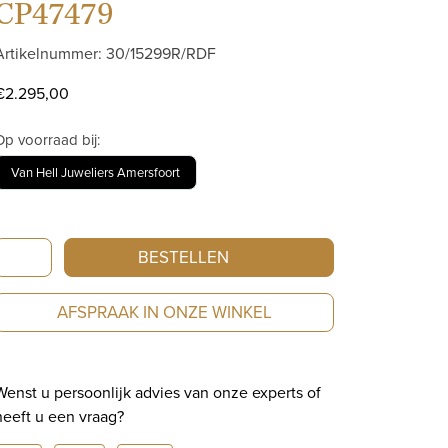
CP47479
Artikelnummer: 30/15299R/RDF
€
2.295,00
Op voorraad bij:
Van Hell Juweliers Amersfoort
Artur
BESTELLEN
Scholl
Ring
AFSPRAAK IN ONZE WINKEL
Roségoud
Met
Blauw
Wenst u persoonlijk advies van onze experts of
Topaas
heeft u een vraag?
En
Amethist