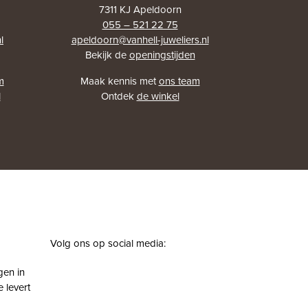
7311 KJ Apeldoorn
055 – 521 22 75
l
apeldoorn@vanhell-juweliers.nl
Bekijk de
openingstijden
m
Maak kennis met
ons team
l
Ontdek
de winkel
Volg ons op social media:
facebook
instagram
pinterest
youtube
gen in
 levert