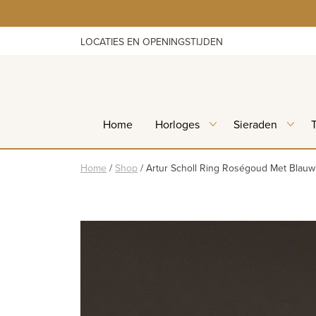
Skip
to
content
LOCATIES EN OPENINGSTIJDEN
Home
Horloges
Sieraden
Home
/
Shop
/
Artur Scholl Ring Roségoud Met Blau