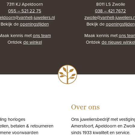
7311 KJ Apeldoorn
8011 LS Zwolle
055 – 521 22 75
038 – 421 7672
eldoorn@vanhell-juweliers.nl
zwolle@vanhell-juweliers.n
Bekijk de
openingstijden
Bekijk de
openingstijden
Maak kennis met
ons team
Maak kennis met
ons tea
Ontdek
de winkel
Ontdek
de nieuwe winke
Over ons
tling horloges
Ons juweliersbedrijf met vestigin
ellen, betalen & retourneren
Amersfoort, Apeldoorn en Zwolle
emene voorwaarden
sinds 1933 kwaliteit en service.