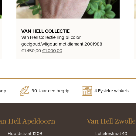
VAN HELL COLLECTIE
Van Hell Collectie ring bi-color
geelgoud/witgoud met diamant 2001988
Oorspronkelijke
Huidige
€
1.450,00
€
1.000,00
prijs
prijs
was:
is:
€1.450,00.
€1.000,00.
koop
90 Jaar een begrip
4 Fysieke winkels
an Hell Apeldoorn
Van Hell Zwolle
Hoofdstraat 120B
Luttekestraat 40