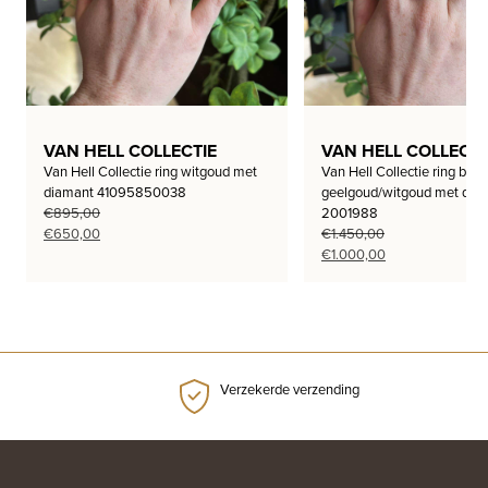
VAN HELL COLLECTIE
VAN HELL COLLECTI
Van Hell Collectie ring witgoud met
Van Hell Collectie ring bi-co
diamant 41095850038
geelgoud/witgoud met dia
€
895,00
2001988
Oorspronkelijke
Huidige
€
650,00
€
1.450,00
prijs
prijs
Oorspronkelijke
Huidige
€
1.000,00
was:
is:
prijs
prijs
€895,00.
€650,00.
was:
is:
€1.450,00.
€1.000,00.
Verzekerde verzending