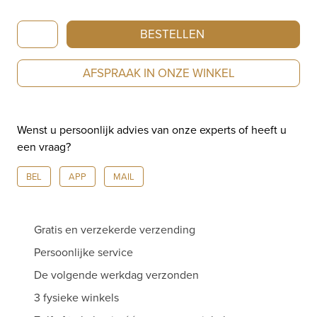
Artur
BESTELLEN
Scholl
Ring
AFSPRAAK IN ONZE WINKEL
Roségoud
met
Citrien
Wenst u persoonlijk advies van onze experts of heeft u
88/01205R/C
een vraag?
aantal
BEL
APP
MAIL
Gratis en verzekerde verzending
Persoonlijke service
De volgende werkdag verzonden
3 fysieke winkels