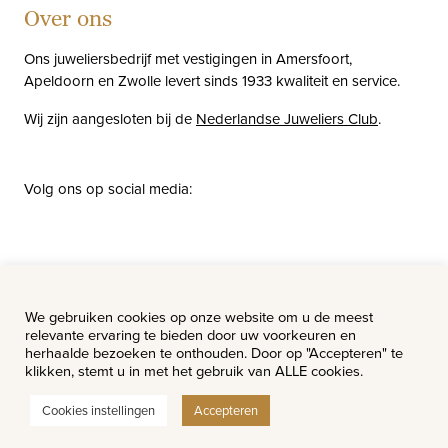
Over ons
Ons juweliersbedrijf met vestigingen in Amersfoort,
Apeldoorn en Zwolle levert sinds 1933 kwaliteit en service.
Wij zijn aangesloten bij de
Nederlandse Juweliers Club
.
Volg ons op social media:
facebook
instagram
pinterest
youtube
Nieuws
Vacatures
We gebruiken cookies op onze website om u de meest
relevante ervaring te bieden door uw voorkeuren en
herhaalde bezoeken te onthouden. Door op "Accepteren" te
klikken, stemt u in met het gebruik van ALLE cookies.
Cookies instellingen
Accepteren
© Van Hell Juweliers - Alle rechten voorbehouden.
Website ontwerp & realisatie:
Watch this Agency BV Almere