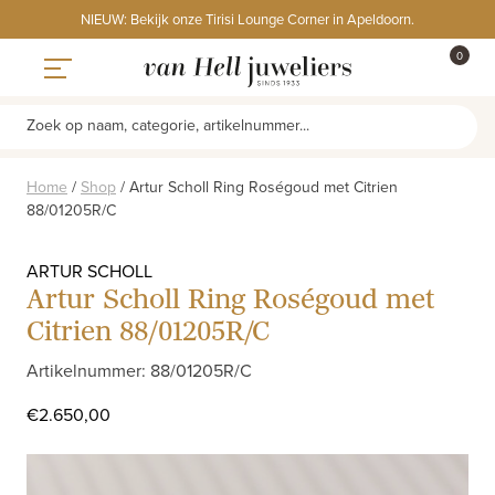
Skip
NIEUW: Bekijk onze Tirisi Lounge Corner in Apeldoorn.
to
ITEMS
0
content
WINKE
Toggle navigation
Zoek op naam, categorie, artikelnummer...
Home
/
Shop
/
Artur Scholl Ring Roségoud met Citrien
88/01205R/C
ARTUR SCHOLL
Artur Scholl Ring Roségoud met
Citrien 88/01205R/C
Artikelnummer: 88/01205R/C
€
2.650,00