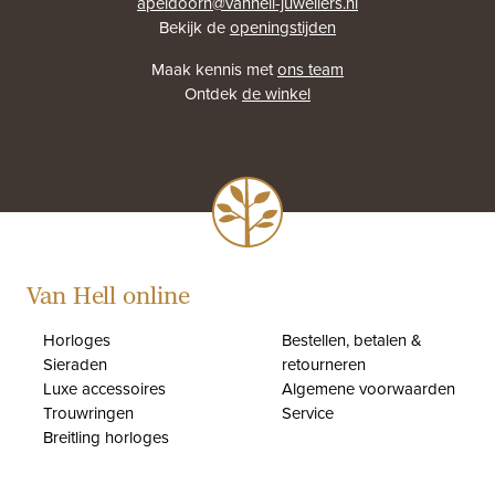
apeldoorn@vanhell-juweliers.nl
Bekijk de
openingstijden
Maak kennis met
ons team
Ontdek
de winkel
Van Hell online
Horloges
Bestellen, betalen &
Sieraden
retourneren
Luxe accessoires
Algemene voorwaarden
Trouwringen
Service
Breitling horloges