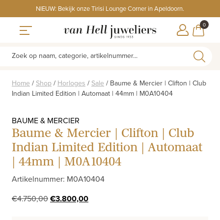
Skip
NIEUW: Bekijk onze Tirisi Lounge Corner in Apeldoorn.
to
ITEMS
0
content
WINKE
Toggle navigation
Zoek op naam, categorie, artikelnummer...
Home
/
Shop
/
Horloges
/
Sale
/
Baume & Mercier | Clifton | Club
Indian Limited Edition | Automaat | 44mm | M0A10404
BAUME & MERCIER
Baume & Mercier | Clifton | Club
Indian Limited Edition | Automaat
| 44mm | M0A10404
Artikelnummer: M0A10404
Oorspronkelijke
Huidige
€
4.750,00
€
3.800,00
prijs
prijs