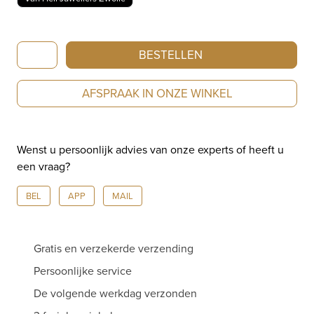
Baume
BESTELLEN
&
Mercier
AFSPRAAK IN ONZE WINKEL
|
Clifton
|
Wenst u persoonlijk advies van onze experts of heeft u
Club
een vraag?
Indian
Limited
BEL
APP
MAIL
Edition
|
Automaat
Gratis en verzekerde verzending
|
44mm
Persoonlijke service
|
De volgende werkdag verzonden
M0A10404