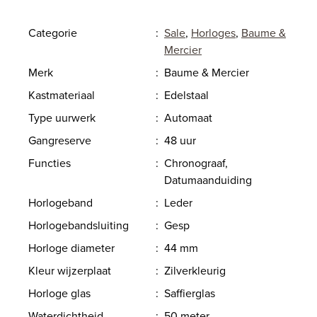
Categorie
:
Sale
,
Horloges
,
Baume &
Mercier
Merk
:
Baume & Mercier
Kastmateriaal
:
Edelstaal
Type uurwerk
:
Automaat
Gangreserve
:
48 uur
Functies
:
Chronograaf,
Datumaanduiding
Horlogeband
:
Leder
Horlogebandsluiting
:
Gesp
Horloge diameter
:
44 mm
Kleur wijzerplaat
:
Zilverkleurig
Horloge glas
:
Saffierglas
Waterdichtheid
:
50 meter