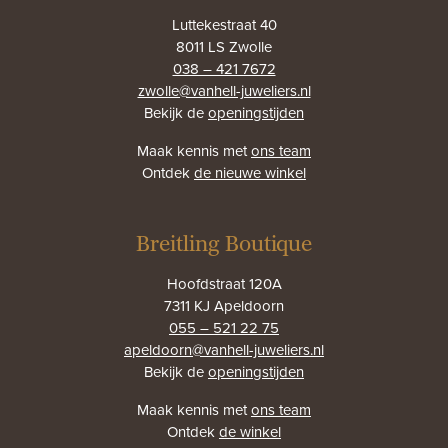
Luttekestraat 40
8011 LS Zwolle
038 – 421 7672
zwolle@vanhell-juweliers.nl
Bekijk de
openingstijden
Maak kennis met
ons team
Ontdek
de nieuwe winkel
Breitling Boutique
Hoofdstraat 120A
7311 KJ Apeldoorn
055 – 521 22 75
apeldoorn@vanhell-juweliers.nl
Bekijk de
openingstijden
Maak kennis met
ons team
Ontdek
de winkel