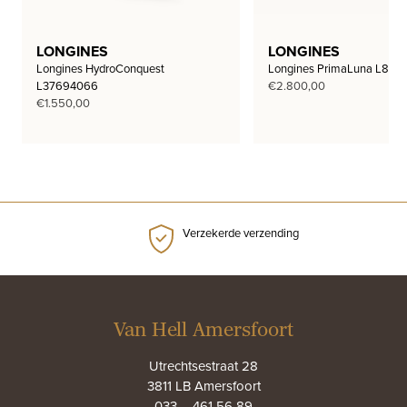
LONGINES
LONGINES
Longines HydroConquest
Longines PrimaLuna L812
L37694066
€
2.800,00
€
1.550,00
Verzekerde verzending
Van Hell Amersfoort
Utrechtsestraat 28
3811 LB Amersfoort
033 – 461 56 89