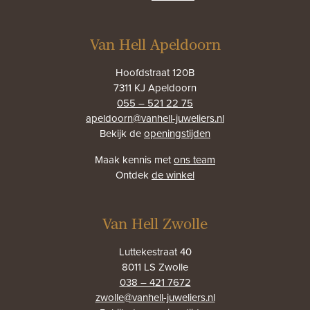
Van Hell Apeldoorn
Hoofdstraat 120B
7311 KJ Apeldoorn
055 – 521 22 75
apeldoorn@vanhell-juweliers.nl
Bekijk de
openingstijden
Maak kennis met
ons team
Ontdek
de winkel
Van Hell Zwolle
Luttekestraat 40
8011 LS Zwolle
038 – 421 7672
zwolle@vanhell-juweliers.nl