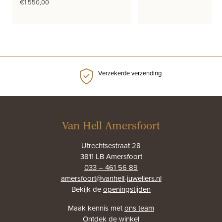
€
1.550,00
Verzekerde verzending
Van Hell Amersfoort
Utrechtsestraat 28
3811 LB Amersfoort
033 – 461 56 89
amersfoort@vanhell-juweliers.nl
Bekijk de
openingstijden
Maak kennis met
ons team
Ontdek
de winkel