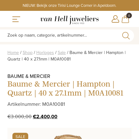
Skip
NIEUW: Bekijk onze Tirisi Lounge Corner in Apeldoorn.
to
ITEMS
0
content
WINKE
Toggle navigation
Zoek op naam, categorie, artikelnummer...
Home
/
Shop
/
Horloges
/
Sale
/
Baume & Mercier | Hampton |
Quartz | 40 x 27.1mm | M0A10081
BAUME & MERCIER
Baume & Mercier | Hampton |
Quartz | 40 x 27.1mm | M0A10081
Artikelnummer: M0A10081
Oorspronkelijke
Huidige
€
3.000,00
€
2.400,00
prijs
prijs
was:
is:
SALE
€3.000,00.
€2.400,00.