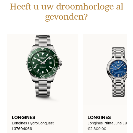
Heeft u uw droomhorloge al
gevonden?
LONGINES
LONGINES
Longines HydroConquest
Longines PrimaLuna L812
L37694066
€
2.800,00