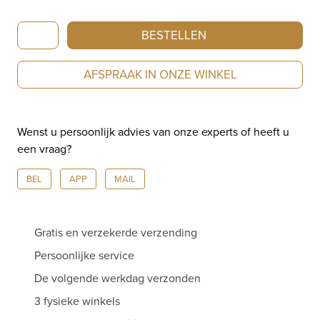
Baume
BESTELLEN
&
Mercier
AFSPRAAK IN ONZE WINKEL
|
Hampton
|
Wenst u persoonlijk advies van onze experts of heeft u
Quartz
een vraag?
|
40
BEL
APP
MAIL
x
27.1mm
|
Gratis en verzekerde verzending
M0A10081
aantal
Persoonlijke service
De volgende werkdag verzonden
3 fysieke winkels