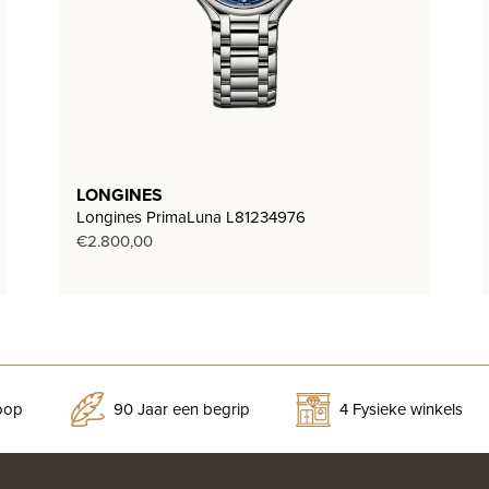
LONGINES
Longines PrimaLuna L81234976
€
2.800,00
koop
90 Jaar een begrip
4 Fysieke winkels