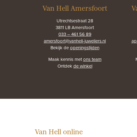
Van Hell Amersfoort
V
Utrechtsestraat 28
3811 LB Amersfoort
033 – 461 56 89
amersfoort@vanhell-juweliers.nl
ap
Bekijk de
openingstijden
Maak kennis met
ons team
Ontdek
de winkel
Van Hell online