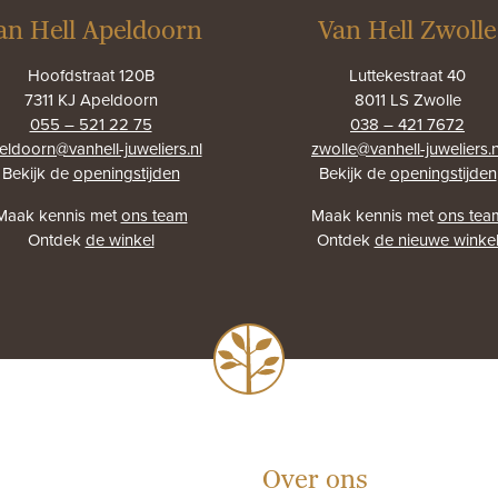
an Hell Apeldoorn
Van Hell Zwolle
Hoofdstraat 120B
Luttekestraat 40
7311 KJ Apeldoorn
8011 LS Zwolle
055 – 521 22 75
038 – 421 7672
eldoorn@vanhell-juweliers.nl
zwolle@vanhell-juweliers.n
Bekijk de
openingstijden
Bekijk de
openingstijden
Maak kennis met
ons team
Maak kennis met
ons tea
Ontdek
de winkel
Ontdek
de nieuwe winke
Over ons