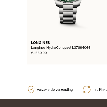
LONGINES
Longines HydroConquest L37694066
€
1.550,00
Verzekerde verzending
Inruil/In