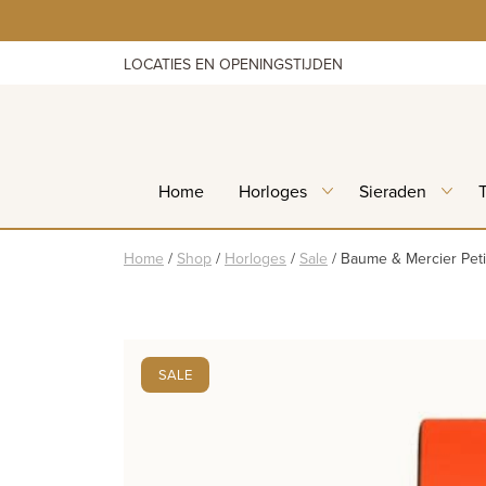
Skip
to
content
LOCATIES EN OPENINGSTIJDEN
Home
Horloges
Sieraden
Home
/
Shop
/
Horloges
/
Sale
/
Baume & Mercier Pe
SALE