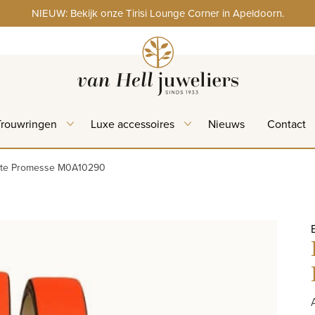
NIEUW: Bekijk onze Tirisi Lounge Corner in Apeldoorn.
Trouwringen
Luxe accessoires
Nieuws
Contact
tite Promesse M0A10290