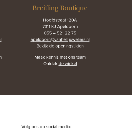
Breitling Boutique
Hoofdstraat 120A
7311 KJ Apeldoorn
055 – 521 22 75
l
apeldoorn@vanhell-juweliers.nl
Bekijk de
openingstijden
m
Maak kennis met
ons team
l
Ontdek
de winkel
Volg ons op social media: