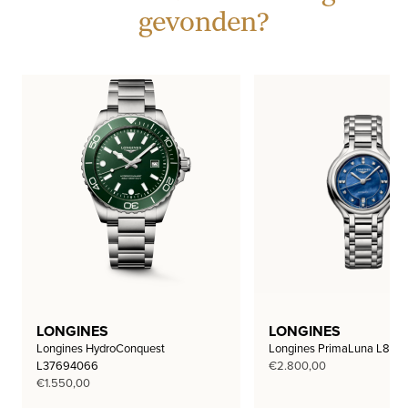
gevonden?
LONGINES
LONGINES
Longines HydroConquest
Longines PrimaLuna L812
L37694066
€
2.800,00
€
1.550,00