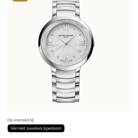
Op voorraad bij:
Van Hell Juweliers Apeldoorn