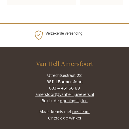
Verzekerde verzending
Van Hell Amersfoort
Utrechtsestraat 28
3811 LB Amersfoort
033 – 461 56 89
amersfoort@vanhell-juweliers.nl
Bekijk de
openingstijden
Maak kennis met
ons team
Ontdek
de winkel