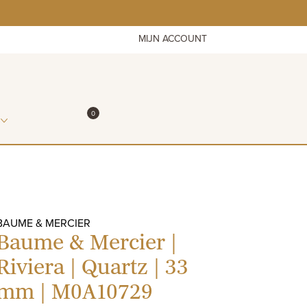
MIJN ACCOUNT
ITEMS IN WINKELMAND
0
WINKELMAND
BAUME & MERCIER
Baume & Mercier |
Riviera | Quartz | 33
mm | M0A10729