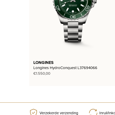
LONGINES
Longines HydroConquest L37694066
€
1.550,00
Verzekerde verzending
Inruil/In