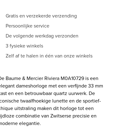
|
M0A10729
Gratis en verzekerde verzending
aantal
Persoonlijke service
De volgende werkdag verzonden
3 fysieke winkels
Zelf af te halen in één van onze winkels
De Baume & Mercier Riviera M0A10729 is een
elegant dameshorloge met een verfijnde 33 mm
kast en een betrouwbaar quartz uurwerk. De
iconische twaalfhoekige lunette en de sportief-
chique uitstraling maken dit horloge tot een
tijdloze combinatie van Zwitserse precisie en
moderne elegantie.