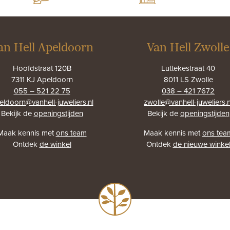
an Hell Apeldoorn
Van Hell Zwolle
Hoofdstraat 120B
Luttekestraat 40
7311 KJ Apeldoorn
8011 LS Zwolle
055 – 521 22 75
038 – 421 7672
eldoorn@vanhell-juweliers.nl
zwolle@vanhell-juweliers.n
Bekijk de
openingstijden
Bekijk de
openingstijden
Maak kennis met
ons team
Maak kennis met
ons tea
Ontdek
de winkel
Ontdek
de nieuwe winke