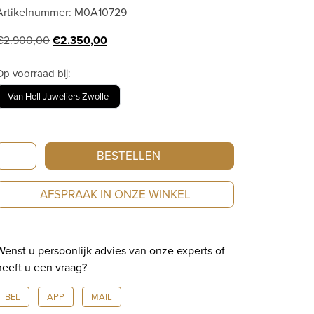
Artikelnummer: M0A10729
Oorspronkelijke
Huidige
€
2.900,00
€
2.350,00
prijs
prijs
was:
is:
Op voorraad bij:
€2.900,00.
€2.350,00.
Van Hell Juweliers Zwolle
Baume
BESTELLEN
&
Mercier
AFSPRAAK IN ONZE WINKEL
|
Riviera
|
Wenst u persoonlijk advies van onze experts of
Quartz
heeft u een vraag?
|
33
BEL
APP
MAIL
mm