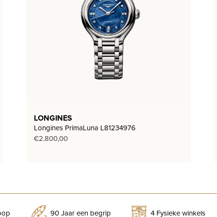
LONGINES
Longines PrimaLuna L81234976
€
2.800,00
koop
90 Jaar een begrip
4 Fysieke winkels