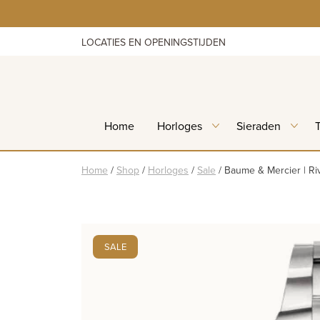
Skip
to
content
LOCATIES EN OPENINGSTIJDEN
Home
Horloges
Sieraden
Home
/
Shop
/
Horloges
/
Sale
/
Baume & Mercier | Ri
SALE