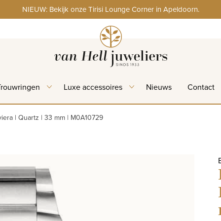
NIEUW: Bekijk onze Tirisi Lounge Corner in Apeldoorn.
Trouwringen
Luxe accessoires
Nieuws
Contact
viera | Quartz | 33 mm | M0A10729