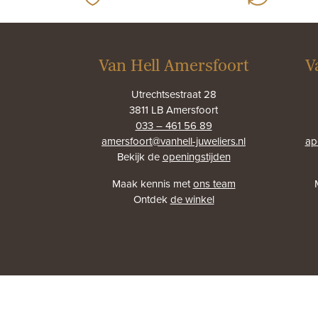
Van Hell Amersfoort
V
Utrechtsestraat 28
3811 LB Amersfoort
033 – 461 56 89
amersfoort@vanhell-juweliers.nl
ap
Bekijk de
openingstijden
Maak kennis met
ons team
Ontdek
de winkel