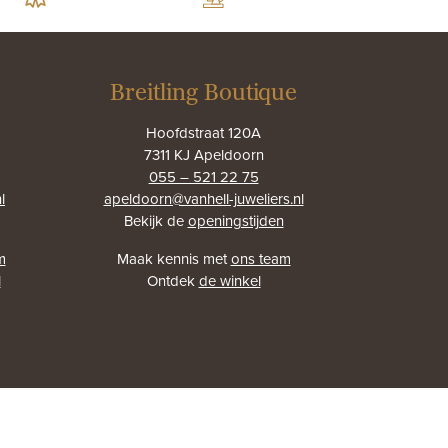
Breitling Boutique
Hoofdstraat 120A
7311 KJ Apeldoorn
055 – 521 22 75
l
apeldoorn@vanhell-juweliers.nl
Bekijk de
openingstijden
m
Maak kennis met
ons team
l
Ontdek
de winkel