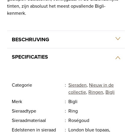
tinten, zijn absoluut het meest opvallende Bigli-
kenmerk.
BESCHRIJVING
SPECIFICATIES
Categorie
:
Sieraden
,
Nieuw in de
collectie
,
Ringen
,
Bigli
Merk
:
Bigli
Sieraadtype
:
Ring
Sieraadmateriaal
:
Roségoud
Edelstenen in sieraad
:
London blue topaas,