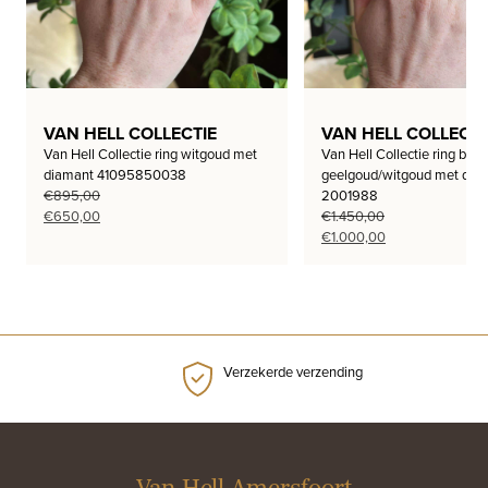
VAN HELL COLLECTIE
VAN HELL COLLECTI
Van Hell Collectie ring witgoud met
Van Hell Collectie ring bi-co
diamant 41095850038
geelgoud/witgoud met dia
€
895,00
2001988
Oorspronkelijke
Huidige
€
650,00
€
1.450,00
prijs
prijs
Oorspronkelijke
Huidige
€
1.000,00
was:
is:
prijs
prijs
€895,00.
€650,00.
was:
is:
€1.450,00.
€1.000,00.
Verzekerde verzending