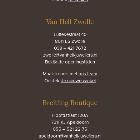
Van Hell Zwolle
Luttekestraat 40
8011 LS Zwolle
038 – 421 7672
zwolle@vanhell-juweliers.nl
Bekijk de
openingstijden
Maak kennis met
ons team
Ontdek
de nieuwe winkel
Breitling Boutique
Hoofdstraat 120A
7311 KJ Apeldoorn
055 – 521 22 75
apeldoorn@vanhell-juweliers.nl