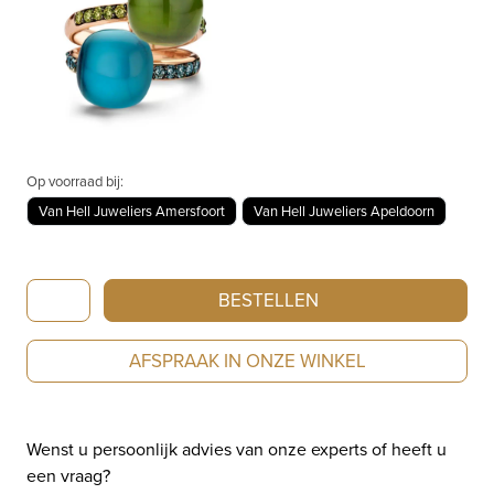
Op voorraad bij:
Van Hell Juweliers Amersfoort
Van Hell Juweliers Apeldoorn
Bigli
BESTELLEN
15
years
AFSPRAAK IN ONZE WINKEL
Mini
Sweety
edition
Wenst u persoonlijk advies van onze experts of heeft u
20R93Rlobmpbludbr
een vraag?
aantal