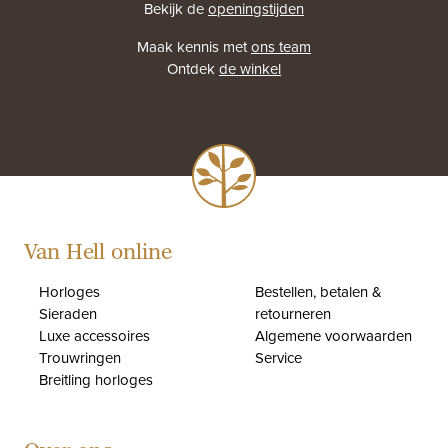
Bekijk de
openingstijden
Maak kennis met
ons team
Ontdek
de winkel
Van Hell online
Horloges
Bestellen, betalen &
Sieraden
retourneren
Luxe accessoires
Algemene voorwaarden
Trouwringen
Service
Breitling horloges