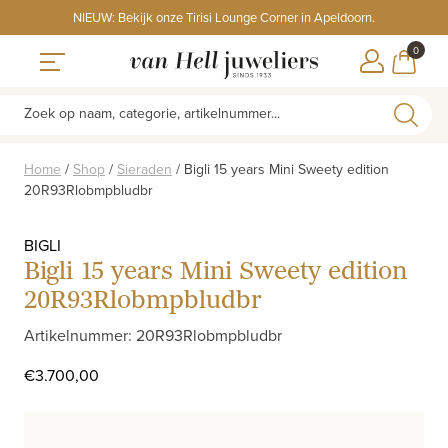
Skip
NIEUW: Bekijk onze Tirisi Lounge Corner in Apeldoorn.
to
ITEMS
0
content
WINKE
Toggle navigation
Zoek op naam, categorie, artikelnummer...
Home
/
Shop
/
Sieraden
/
Bigli 15 years Mini Sweety edition
20R93Rlobmpbludbr
BIGLI
Bigli 15 years Mini Sweety edition
20R93Rlobmpbludbr
Artikelnummer: 20R93Rlobmpbludbr
€
3.700,00