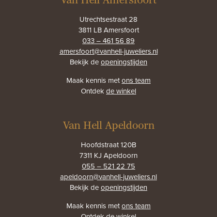
Van Hell Amersfoort
Utrechtsestraat 28
3811 LB Amersfoort
033 – 461 56 89
amersfoort@vanhell-juweliers.nl
Bekijk de
openingstijden
Maak kennis met
ons team
Ontdek
de winkel
Van Hell Apeldoorn
Hoofdstraat 120B
7311 KJ Apeldoorn
055 – 521 22 75
apeldoorn@vanhell-juweliers.nl
Bekijk de
openingstijden
Maak kennis met
ons team
Ontdek
de winkel