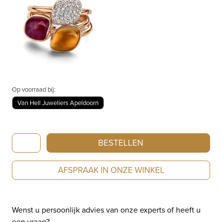
Op voorraad bij:
Van Hell Juweliers Apeldoorn
Bigli
BESTELLEN
Ring
Mini
AFSPRAAK IN ONZE WINKEL
Chloe
Wit
Diamant
Wenst u persoonlijk advies van onze experts of heeft u
23R187RWdia
een vraag?
aantal