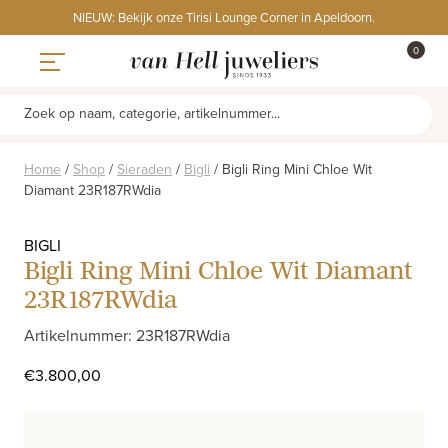
Skip
NIEUW: Bekijk onze Tirisi Lounge Corner in Apeldoorn.
to
ITEMS
0
content
WINKE
Toggle navigation
Zoek op naam, categorie, artikelnummer...
Home
/
Shop
/
Sieraden
/
Bigli
/
Bigli Ring Mini Chloe Wit
Diamant 23R187RWdia
BIGLI
Bigli Ring Mini Chloe Wit Diamant
23R187RWdia
Artikelnummer: 23R187RWdia
€
3.800,00