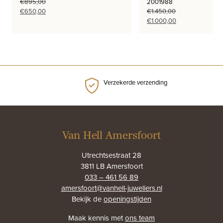
€
895,00
2001988
Oorspronkelijke
Huidige
€
650,00
€
1.450,00
prijs
prijs
Oorspronkelijke
Huidige
€
1.000,00
was:
is:
prijs
prijs
€895,00.
€650,00.
was:
is:
€1.450,00.
€1.000,00.
Verzekerde verzending
Van Hell Amersfoort
Utrechtsestraat 28
3811 LB Amersfoort
033 – 461 56 89
amersfoort@vanhell-juweliers.nl
Bekijk de
openingstijden
Maak kennis met
ons team