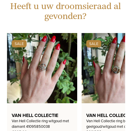
Heeft u uw droomsieraad al
gevonden?
SALE
SALE
VAN HELL COLLECTIE
VAN HELL COLLECTI
Van Hell Collectie ring witgoud met
Van Hell Collectie ring bi-co
diamant 41095850038
geelgoud/witgoud met dia