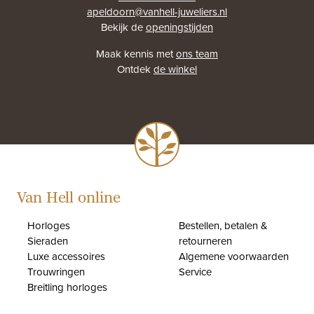
apeldoorn@vanhell-juweliers.nl
Bekijk de
openingstijden
Maak kennis met
ons team
Ontdek
de winkel
Van Hell online
Horloges
Bestellen, betalen &
Sieraden
retourneren
Luxe accessoires
Algemene voorwaarden
Trouwringen
Service
Breitling horloges