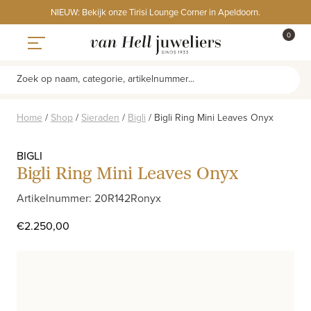
Skip
NIEUW: Bekijk onze Tirisi Lounge Corner in Apeldoorn.
to
ITEMS
0
content
WINKE
Toggle navigation
Zoek op naam, categorie, artikelnummer...
Home
/
Shop
/
Sieraden
/
Bigli
/
Bigli Ring Mini Leaves Onyx
BIGLI
Bigli Ring Mini Leaves Onyx
Artikelnummer: 20R142Ronyx
€
2.250,00