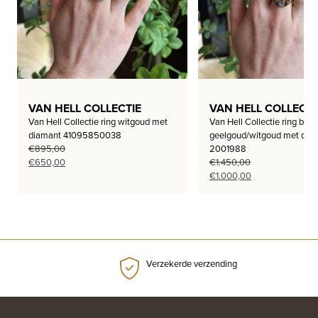
VAN HELL COLLECTIE
VAN HELL COLLECTI
Van Hell Collectie ring witgoud met
Van Hell Collectie ring bi-co
diamant 41095850038
geelgoud/witgoud met dia
€
895,00
2001988
Oorspronkelijke
Huidige
€
650,00
€
1.450,00
prijs
prijs
Oorspronkelijke
Huidige
€
1.000,00
was:
is:
prijs
prijs
€895,00.
€650,00.
was:
is:
€1.450,00.
€1.000,00.
Verzekerde verzending