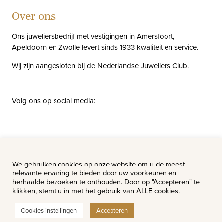
Over ons
Ons juweliersbedrijf met vestigingen in Amersfoort,
Apeldoorn en Zwolle levert sinds 1933 kwaliteit en service.
Wij zijn aangesloten bij de
Nederlandse Juweliers Club
.
Volg ons op social media:
facebook
instagram
pinterest
youtube
Nieuws
Vacatures
We gebruiken cookies op onze website om u de meest
relevante ervaring te bieden door uw voorkeuren en
herhaalde bezoeken te onthouden. Door op "Accepteren" te
klikken, stemt u in met het gebruik van ALLE cookies.
Cookies instellingen
Accepteren
© Van Hell Juweliers - Alle rechten voorbehouden.
Website ontwerp & realisatie:
Watch this Agency BV Almere