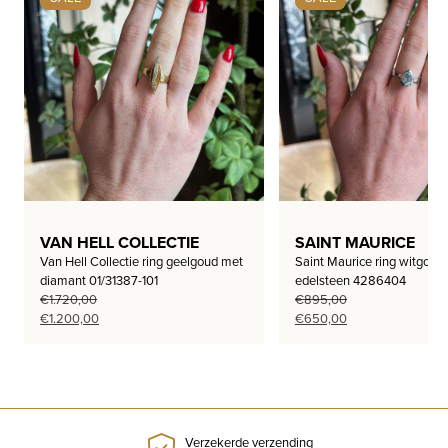
VAN HELL COLLECTIE
SAINT MAURICE
Van Hell Collectie ring geelgoud met
Saint Maurice ring witgoud
diamant 01/31387-101
edelsteen 4286404
€
1.720,00
€
895,00
Oorspronkelijke
Huidige
Oorspronkelijke
Huidige
€
1.200,00
€
650,00
prijs
prijs
prijs
prijs
was:
is:
was:
is:
€1.720,00.
€1.200,00.
€895,00.
€650,00.
Verzekerde verzending