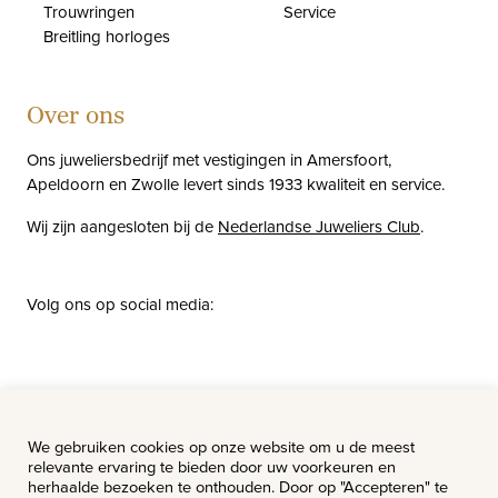
Trouwringen
Service
Breitling horloges
Over ons
Ons juweliersbedrijf met vestigingen in Amersfoort,
Apeldoorn en Zwolle levert sinds 1933 kwaliteit en service.
Wij zijn aangesloten bij de
Nederlandse Juweliers Club
.
Volg ons op social media:
facebook
instagram
pinterest
youtube
Nieuws
Vacatures
We gebruiken cookies op onze website om u de meest
relevante ervaring te bieden door uw voorkeuren en
herhaalde bezoeken te onthouden. Door op "Accepteren" te