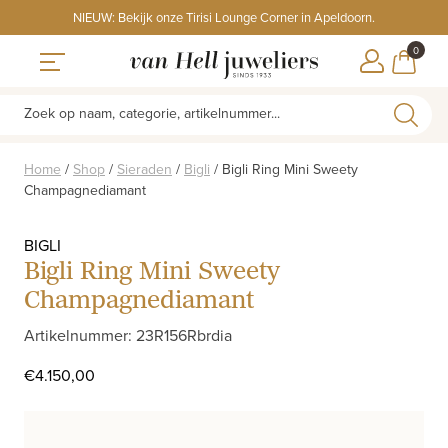
Skip
NIEUW: Bekijk onze Tirisi Lounge Corner in Apeldoorn.
to
ITEMS
0
content
WINKE
Toggle navigation
Zoek op naam, categorie, artikelnummer...
Home
/
Shop
/
Sieraden
/
Bigli
/
Bigli Ring Mini Sweety
Champagnediamant
BIGLI
Bigli Ring Mini Sweety
Champagnediamant
Artikelnummer: 23R156Rbrdia
€
4.150,00