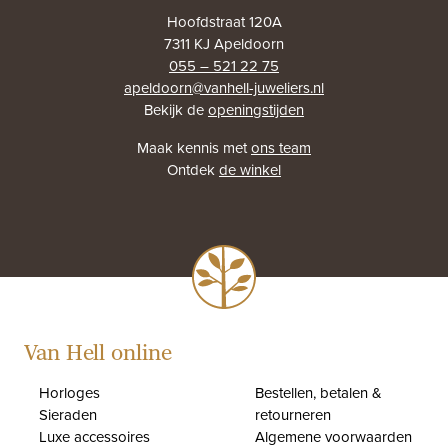
Hoofdstraat 120A
7311 KJ Apeldoorn
055 – 521 22 75
apeldoorn@vanhell-juweliers.nl
Bekijk de
openingstijden
Maak kennis met
ons team
Ontdek
de winkel
Van Hell online
Horloges
Bestellen, betalen &
Sieraden
retourneren
Luxe accessoires
Algemene voorwaarden