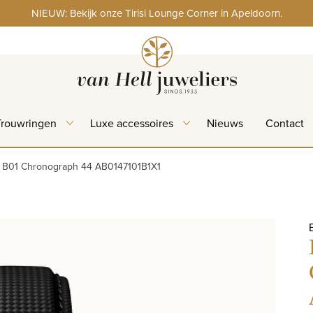
NIEUW: Bekijk onze Tirisi Lounge Corner in Apeldoorn.
Trouwringen
Luxe accessoires
Nieuws
Contact
r B01 Chronograph 44 AB0147101B1X1