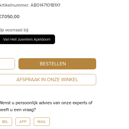
Artikelnummer: AB0147101B1X1
€
7.050,00
Op voorraad bij:
Van Hell Juweliers Apeldoorn
Breitling
BESTELLEN
Avenger
B01
AFSPRAAK IN ONZE WINKEL
Chronograph
44
AB0147101B1X1
Wenst u persoonlijk advies van onze experts of
aantal
heeft u een vraag?
BEL
APP
MAIL