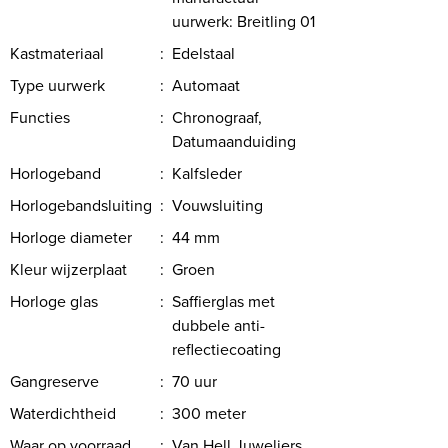
uurwerk: Breitling 01
Kastmateriaal
:
Edelstaal
Type uurwerk
:
Automaat
Functies
:
Chronograaf,
Datumaanduiding
Horlogeband
:
Kalfsleder
Horlogebandsluiting
:
Vouwsluiting
Horloge diameter
:
44 mm
Kleur wijzerplaat
:
Groen
Horloge glas
:
Saffierglas met
dubbele anti-
reflectiecoating
Gangreserve
:
70 uur
Waterdichtheid
:
300 meter
Waar op voorraad
:
Van Hell Juweliers