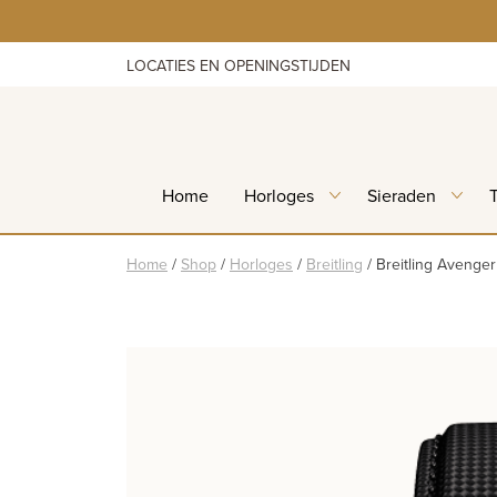
Skip
to
content
LOCATIES EN OPENINGSTIJDEN
Home
Horloges
Sieraden
Home
/
Shop
/
Horloges
/
Breitling
/
Breitling Avenge