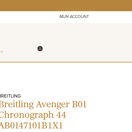
MIJN ACCOUNT
ITEMS IN WINKELMAND
0
WINKELMAND
BREITLING
Breitling Avenger B01
Chronograph 44
AB0147101B1X1