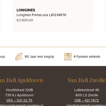
LONGINES
Longines PrimaLuna L81234976
€
2.800,00
koop
90 Jaar een begrip
4 Fysieke winkels
an Hell Apeldoorn
Van Hell Zwolle
Hoofdstraat 120B
Luttekestraat 40
7311 KJ Apeldoorn
8011 LS Zwolle
055 – 521 22 75
038 – 421 7672
eldoorn@vanhell-juweliers.nl
zwolle@vanhell-juweliers.n