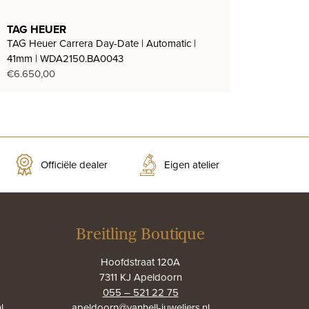
TAG HEUER
TAG Heuer Carrera Day-Date | Automatic |
41mm | WDA2150.BA0043
€
6.650,00
Officiële dealer
Eigen atelier
Breitling Boutique
Hoofdstraat 120A
7311 KJ Apeldoorn
055 – 521 22 75
l
apeldoorn@vanhell-juweliers.nl