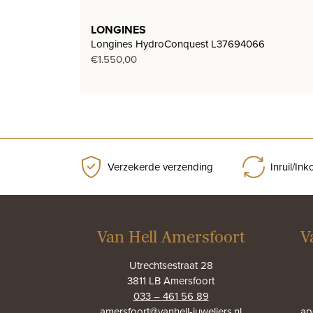
LONGINES
Longines HydroConquest L37694066
€
1.550,00
Verzekerde verzending
Inruil/In
Van Hell Amersfoort
V
Utrechtsestraat 28
3811 LB Amersfoort
033 – 461 56 89
amersfoort@vanhell-juweliers.nl
ap