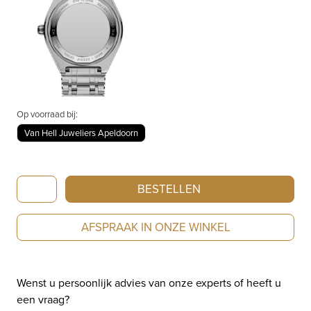
Op voorraad bij:
Van Hell Juweliers Apeldoorn
Breitling
BESTELLEN
Chronomat
Automatic
AFSPRAAK IN ONZE WINKEL
36
A10320101A1A1
aantal
Wenst u persoonlijk advies van onze experts of heeft u
een vraag?