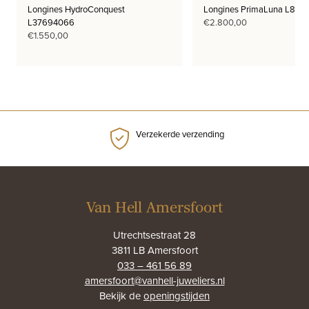
Longines HydroConquest
Longines PrimaLuna L812
L37694066
€
2.800,00
€
1.550,00
Verzekerde verzending
Van Hell Amersfoort
Utrechtsestraat 28
3811 LB Amersfoort
033 – 461 56 89
amersfoort@vanhell-juweliers.nl
Bekijk de
openingstijden