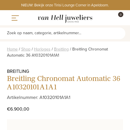
Skip
NIEUW: Bekijk onze Tirisi Lounge Corner in Apeldoorn.
to
ITEMS
0
content
WINKE
Toggle navigation
Zoek op naam, categorie, artikelnummer...
Home
/
Shop
/
Horloges
/
Breitling
/
Breitling Chronomat
Automatic 36 A10320101A1A1
BREITLING
Breitling Chronomat Automatic 36
A10320101A1A1
Artikelnummer: A10320101A1A1
€
6.900,00