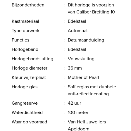
Bijzonderheden
:
Dit horloge is voorzien
van Caliber Breitling 10
Kastmateriaal
:
Edelstaal
Type uurwerk
:
Automaat
Functies
:
Datumaanduiding
Horlogeband
:
Edelstaal
Horlogebandsluiting
:
Vouwsluiting
Horloge diameter
:
36 mm
Kleur wijzerplaat
:
Mother of Pearl
Horloge glas
:
Saffierglas met dubbele
anti-reflectiecoating
Gangreserve
:
42 uur
Waterdichtheid
:
100 meter
Waar op voorraad
:
Van Hell Juweliers
Apeldoorn