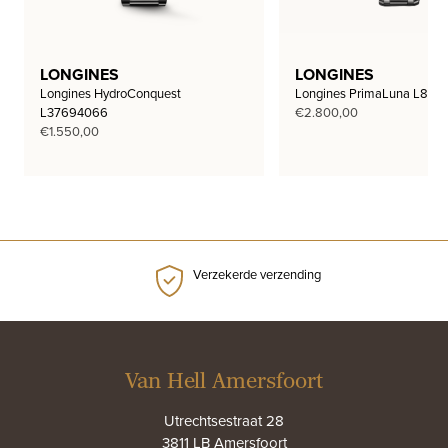
LONGINES
LONGINES
Longines HydroConquest
Longines PrimaLuna L812
L37694066
€
2.800,00
€
1.550,00
Verzekerde verzending
Van Hell Amersfoort
Utrechtsestraat 28
3811 LB Amersfoort