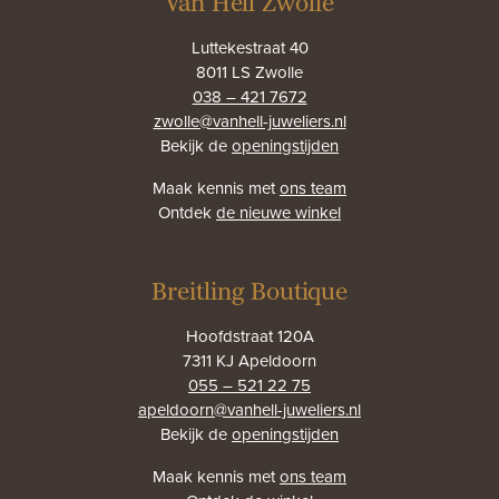
Van Hell Zwolle
Luttekestraat 40
8011 LS Zwolle
038 – 421 7672
zwolle@vanhell-juweliers.nl
Bekijk de
openingstijden
Maak kennis met
ons team
Ontdek
de nieuwe winkel
Breitling Boutique
Hoofdstraat 120A
7311 KJ Apeldoorn
055 – 521 22 75
apeldoorn@vanhell-juweliers.nl
Bekijk de
openingstijden
Maak kennis met
ons team