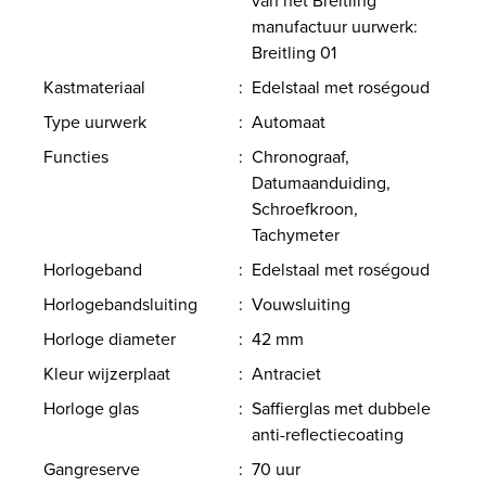
manufactuur uurwerk:
Breitling 01
Kastmateriaal
:
Edelstaal met roségoud
Type uurwerk
:
Automaat
Functies
:
Chronograaf,
Datumaanduiding,
Schroefkroon,
Tachymeter
Horlogeband
:
Edelstaal met roségoud
Horlogebandsluiting
:
Vouwsluiting
Horloge diameter
:
42 mm
Kleur wijzerplaat
:
Antraciet
Horloge glas
:
Saffierglas met dubbele
anti-reflectiecoating
Gangreserve
:
70 uur