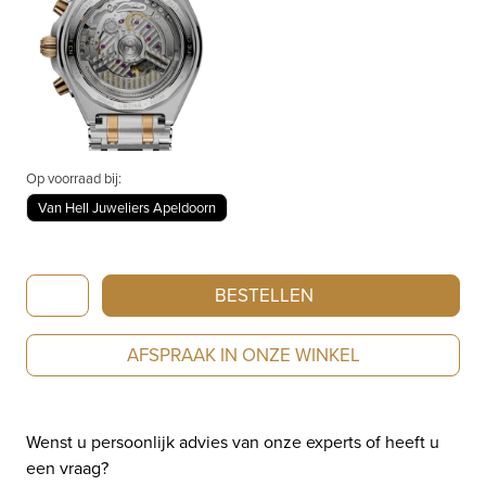
Op voorraad bij:
Van Hell Juweliers Apeldoorn
Breitling
BESTELLEN
Chronomat
B01
AFSPRAAK IN ONZE WINKEL
42
UB0158101B1U1
aantal
Wenst u persoonlijk advies van onze experts of heeft u
een vraag?