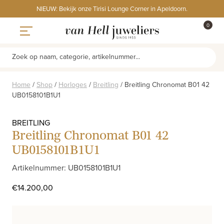
Skip
NIEUW: Bekijk onze Tirisi Lounge Corner in Apeldoorn.
to
ITEMS
0
content
WINKE
Toggle navigation
Zoek op naam, categorie, artikelnummer...
Home
/
Shop
/
Horloges
/
Breitling
/
Breitling Chronomat B01 42
UB0158101B1U1
BREITLING
Breitling Chronomat B01 42
UB0158101B1U1
Artikelnummer: UB0158101B1U1
€
14.200,00