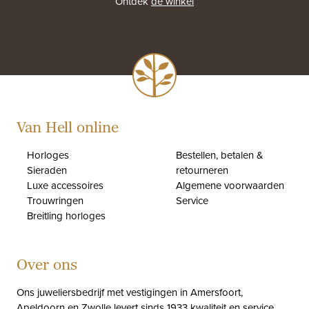
Ontdek
de winkel
Van Hell online
Horloges
Bestellen, betalen &
Sieraden
retourneren
Luxe accessoires
Algemene voorwaarden
Trouwringen
Service
Breitling horloges
Over ons
Ons juweliersbedrijf met vestigingen in Amersfoort,
Apeldoorn en Zwolle levert sinds 1933 kwaliteit en service.