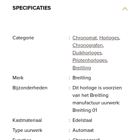
SPECIFICATIES
Categorie
:
Chronomat
,
Horloges
,
Chronografen
,
Duikhorloges
,
Pilotenhorloges
,
Breitling
Merk
:
Breitling
Bijzonderheden
:
Dit horloge is voorzien
van het Breitling
manufactuur uurwerk:
Breitling 01
Kastmateriaal
:
Edelstaal
Type uurwerk
:
Automaat
Functies
:
Chronograaf,