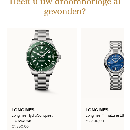
Heeft u uw droomhorloge al
gevonden?
LONGINES
LONGINES
Longines HydroConquest
Longines PrimaLuna L812
L37694066
€
2.800,00
€
1.550,00