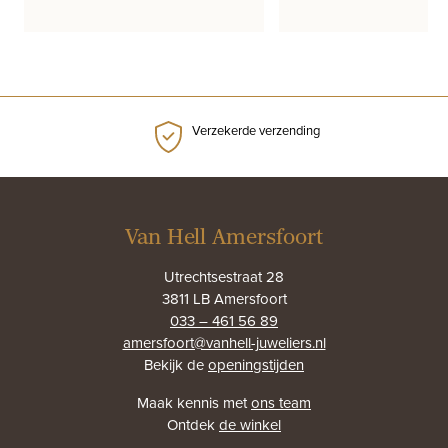
Verzekerde verzending
Van Hell Amersfoort
Utrechtsestraat 28
3811 LB Amersfoort
033 – 461 56 89
amersfoort@vanhell-juweliers.nl
Bekijk de
openingstijden
Maak kennis met
ons team
Ontdek
de winkel