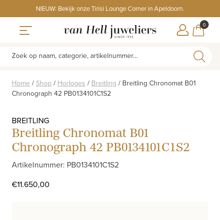
Skip
NIEUW: Bekijk onze Tirisi Lounge Corner in Apeldoorn.
to
ITEMS
0
content
WINKE
Toggle navigation
Zoek op naam, categorie, artikelnummer...
Home
/
Shop
/
Horloges
/
Breitling
/
Breitling Chronomat B01
Chronograph 42 PB0134101C1S2
BREITLING
Breitling Chronomat B01
Chronograph 42 PB0134101C1S2
Artikelnummer: PB0134101C1S2
€
11.650,00