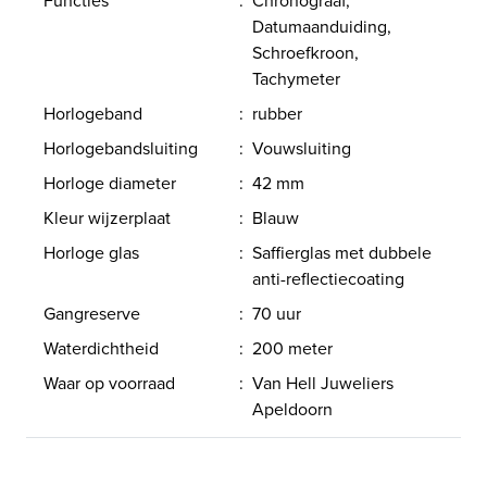
Datumaanduiding,
Schroefkroon,
Tachymeter
Horlogeband
:
rubber
Horlogebandsluiting
:
Vouwsluiting
Horloge diameter
:
42 mm
Kleur wijzerplaat
:
Blauw
Horloge glas
:
Saffierglas met dubbele
anti-reflectiecoating
Gangreserve
:
70 uur
Waterdichtheid
:
200 meter
Waar op voorraad
:
Van Hell Juweliers
Apeldoorn