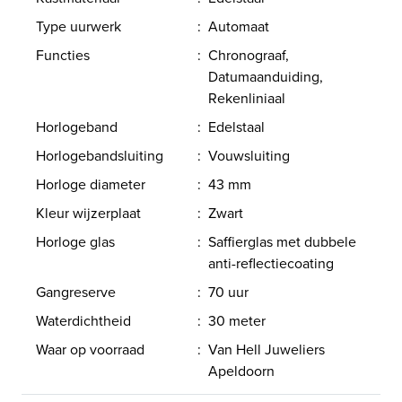
Type uurwerk
:
Automaat
Functies
:
Chronograaf,
Datumaanduiding,
Rekenliniaal
Horlogeband
:
Edelstaal
Horlogebandsluiting
:
Vouwsluiting
Horloge diameter
:
43 mm
Kleur wijzerplaat
:
Zwart
Horloge glas
:
Saffierglas met dubbele
anti-reflectiecoating
Gangreserve
:
70 uur
Waterdichtheid
:
30 meter
Waar op voorraad
:
Van Hell Juweliers
Apeldoorn