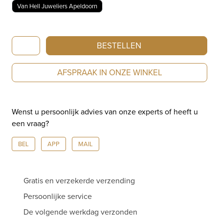
Van Hell Juweliers Apeldoorn
Breitling
BESTELLEN
Navitimer
B01
AFSPRAAK IN ONZE WINKEL
chronograph
43mm
AB0138211B1A1
Wenst u persoonlijk advies van onze experts of heeft u
aantal
een vraag?
BEL
APP
MAIL
Gratis en verzekerde verzending
Persoonlijke service
De volgende werkdag verzonden