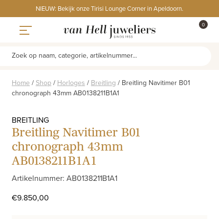
Skip
NIEUW: Bekijk onze Tirisi Lounge Corner in Apeldoorn.
to
ITEMS
0
content
WINKE
Toggle navigation
Zoek op naam, categorie, artikelnummer...
Home
/
Shop
/
Horloges
/
Breitling
/
Breitling Navitimer B01
chronograph 43mm AB0138211B1A1
BREITLING
Breitling Navitimer B01
chronograph 43mm
AB0138211B1A1
Artikelnummer: AB0138211B1A1
€
9.850,00