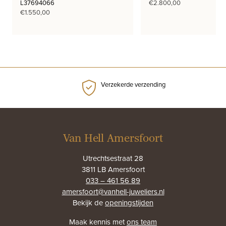
L37694066
€
2.800,00
€
1.550,00
Verzekerde verzending
Van Hell Amersfoort
Utrechtsestraat 28
3811 LB Amersfoort
033 – 461 56 89
amersfoort@vanhell-juweliers.nl
Bekijk de
openingstijden
Maak kennis met
ons team