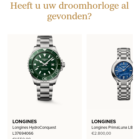
Heeft u uw droomhorloge al
gevonden?
LONGINES
LONGINES
Longines HydroConquest
Longines PrimaLuna L812
L37694066
€
2.800,00
€
1.550,00