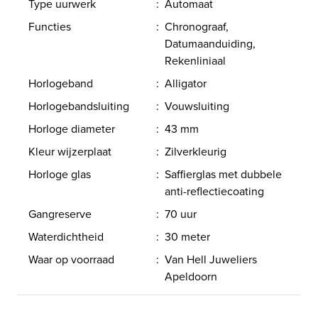
Type uurwerk
:
Automaat
Functies
:
Chronograaf,
Datumaanduiding,
Rekenliniaal
Horlogeband
:
Alligator
Horlogebandsluiting
:
Vouwsluiting
Horloge diameter
:
43 mm
Kleur wijzerplaat
:
Zilverkleurig
Horloge glas
:
Saffierglas met dubbele
anti-reflectiecoating
Gangreserve
:
70 uur
Waterdichtheid
:
30 meter
Waar op voorraad
:
Van Hell Juweliers
Apeldoorn