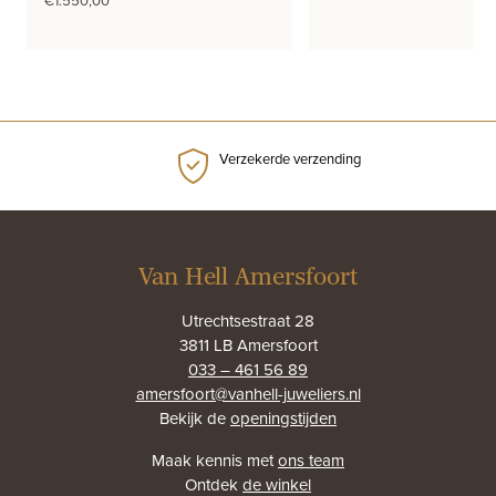
Verzekerde verzending
Van Hell Amersfoort
Utrechtsestraat 28
3811 LB Amersfoort
033 – 461 56 89
amersfoort@vanhell-juweliers.nl
Bekijk de
openingstijden
Maak kennis met
ons team
Ontdek
de winkel