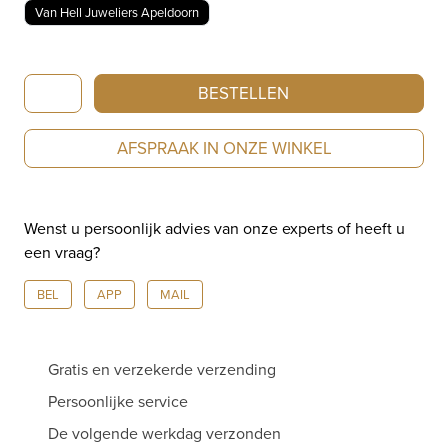
Van Hell Juweliers Apeldoorn
Breitling
BESTELLEN
Navitimer
B01
AFSPRAAK IN ONZE WINKEL
Chronograph
43mm
AB0138241G1P1
Wenst u persoonlijk advies van onze experts of heeft u
aantal
een vraag?
BEL
APP
MAIL
Gratis en verzekerde verzending
Persoonlijke service
De volgende werkdag verzonden