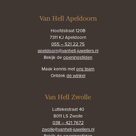
Van Hell Apeldoorn
Hoofdstraat 120B
7311 KJ Apeldoorn
055 – 521 22 75
apeldoorn@vanhell-juweliers.nl
Bekijk de
openingstijden
Maak kennis met
ons team
Ontdek
de winkel
Van Hell Zwolle
Luttekestraat 40
8011 LS Zwolle
038 – 421 7672
zwolle@vanhell-juweliers.nl
Bekijk de
openingstijden