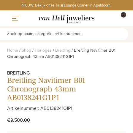
Skip
NIEUW: Bekijk onze Tirisi Lounge Corner in Apeldoorn.
to
ITEMS
0
content
WINKE
Toggle navigation
Zoek op naam, categorie, artikelnummer...
Home
/
Shop
/
Horloges
/
Breitling
/
Breitling Navitimer B01
Chronograph 43mm AB0138241G1P1
BREITLING
Breitling Navitimer B01
Chronograph 43mm
AB0138241G1P1
Artikelnummer: AB0138241G1P1
€
9.500,00