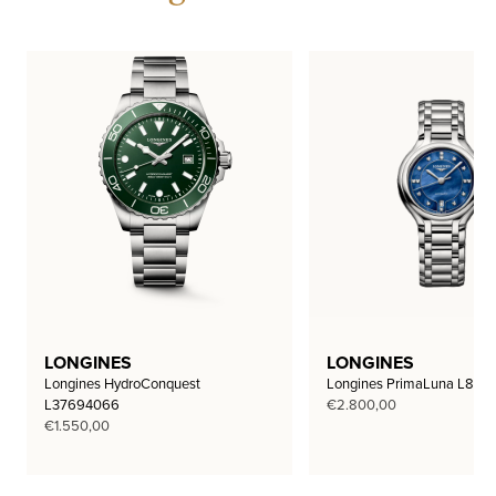
LONGINES
LONGINES
Longines HydroConquest
Longines PrimaLuna L812
L37694066
€
2.800,00
€
1.550,00