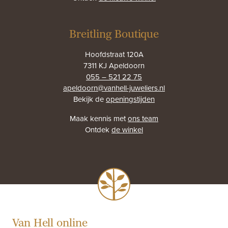
Breitling Boutique
Hoofdstraat 120A
7311 KJ Apeldoorn
055 – 521 22 75
apeldoorn@vanhell-juweliers.nl
Bekijk de
openingstijden
Maak kennis met
ons team
Ontdek
de winkel
Van Hell online