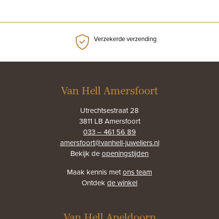
Verzekerde verzending
Van Hell Amersfoort
Utrechtsestraat 28
3811 LB Amersfoort
033 – 461 56 89
amersfoort@vanhell-juweliers.nl
Bekijk de
openingstijden
Maak kennis met
ons team
Ontdek
de winkel
Van Hell Apeldoorn