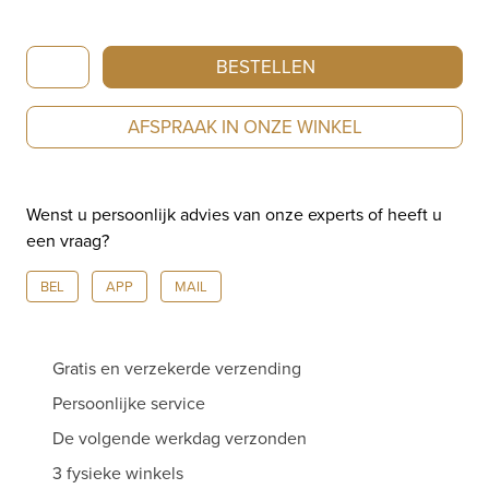
Breitling
BESTELLEN
Super
AVI
AFSPRAAK IN ONZE WINKEL
B04
Chronograph
GMT
Wenst u persoonlijk advies van onze experts of heeft u
46
een vraag?
Mosquito
Night
BEL
APP
MAIL
Fighter
SB04451A1B1X1
aantal
Gratis en verzekerde verzending
Persoonlijke service
De volgende werkdag verzonden
3 fysieke winkels