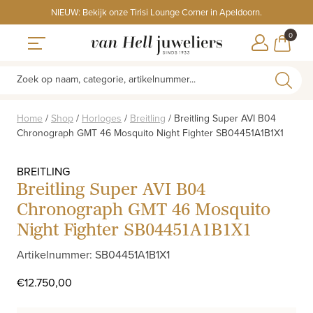
Skip
NIEUW: Bekijk onze Tirisi Lounge Corner in Apeldoorn.
to
ITEMS
0
content
WINKE
Toggle navigation
Zoek op naam, categorie, artikelnummer...
Home
/
Shop
/
Horloges
/
Breitling
/
Breitling Super AVI B04
Chronograph GMT 46 Mosquito Night Fighter SB04451A1B1X1
BREITLING
Breitling Super AVI B04
Chronograph GMT 46 Mosquito
Night Fighter SB04451A1B1X1
Artikelnummer: SB04451A1B1X1
€
12.750,00