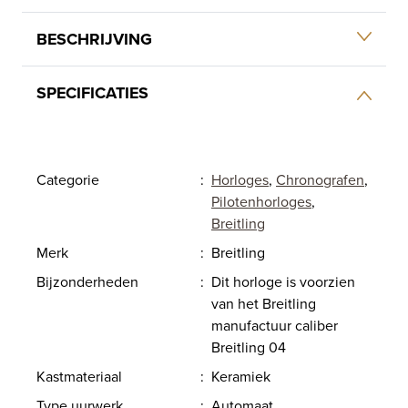
BESCHRIJVING
SPECIFICATIES
Categorie
:
Horloges
,
Chronografen
,
Pilotenhorloges
,
Breitling
Merk
:
Breitling
Bijzonderheden
:
Dit horloge is voorzien
van het Breitling
manufactuur caliber
Breitling 04
Kastmateriaal
:
Keramiek
Type uurwerk
:
Automaat