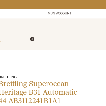
MIJN ACCOUNT
ITEMS IN WINKELMAND
0
WINKELMAND
BREITLING
Breitling Superocean
Heritage B31 Automatic
44 AB3112241B1A1