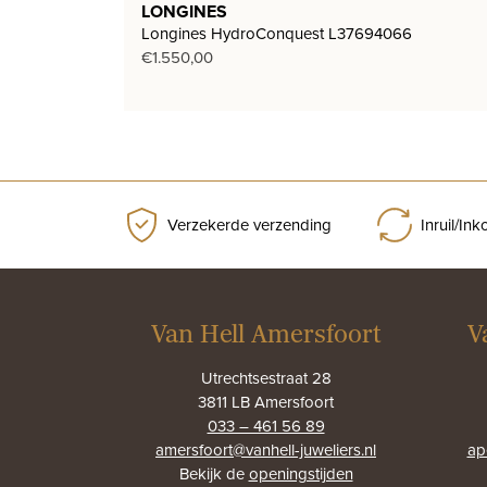
LONGINES
Longines HydroConquest L37694066
€
1.550,00
Verzekerde verzending
Inruil/In
Van Hell Amersfoort
V
Utrechtsestraat 28
3811 LB Amersfoort
033 – 461 56 89
amersfoort@vanhell-juweliers.nl
ap
Bekijk de
openingstijden