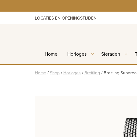
Skip
to
content
LOCATIES EN OPENINGSTIJDEN
Home
Horloges
Sieraden
Home
/
Shop
/
Horloges
/
Breitling
/
Breitling Supero