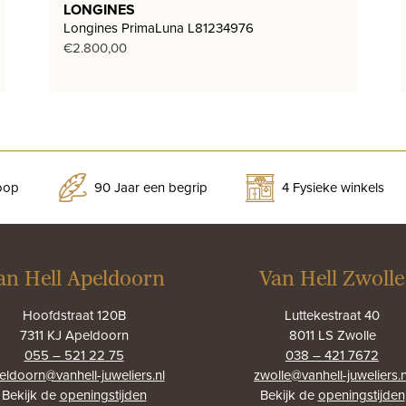
LONGINES
Longines PrimaLuna L81234976
€
2.800,00
koop
90 Jaar een begrip
4 Fysieke winkels
an Hell Apeldoorn
Van Hell Zwolle
Hoofdstraat 120B
Luttekestraat 40
7311 KJ Apeldoorn
8011 LS Zwolle
055 – 521 22 75
038 – 421 7672
eldoorn@vanhell-juweliers.nl
zwolle@vanhell-juweliers.n
Bekijk de
openingstijden
Bekijk de
openingstijden