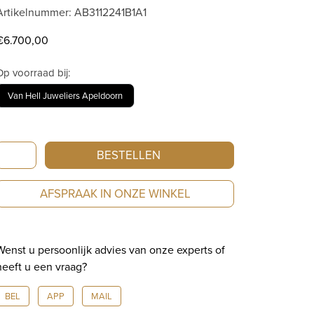
Artikelnummer: AB3112241B1A1
€
6.700,00
Op voorraad bij:
Van Hell Juweliers Apeldoorn
Breitling
BESTELLEN
Superocean
Heritage
AFSPRAAK IN ONZE WINKEL
B31
Automatic
44
Wenst u persoonlijk advies van onze experts of
AB3112241B1A1
heeft u een vraag?
aantal
BEL
APP
MAIL