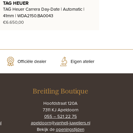
TAG HEUER
TAG Heuer Carrera Day-Date | Automatic |
41mm | WDA2150.BA0043
€
6.650,00
Officiële dealer
Eigen atelier
Breitling Boutique
Hoofdstraat 120A
7311 KJ Apeldoorn
055 – 521 22 75
l
apeldoorn@vanhell-juweliers.nl
Bekijk de
openingstijden