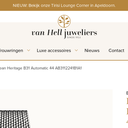
NIEUW: Bekijk onze Tirisi Lounge Corner in Apeldoorn.
Trouwringen
Luxe accessoires
Nieuws
Contact
cean Heritage B31 Automatic 44 AB3112241B1A1