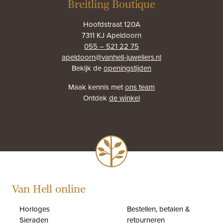
Breitling Boutique
Hoofdstraat 120A
7311 KJ Apeldoorn
055 – 521 22 75
apeldoorn@vanhell-juweliers.nl
Bekijk de
openingstijden
Maak kennis met
ons team
Ontdek
de winkel
Van Hell online
Horloges
Bestellen, betalen &
Sieraden
retourneren