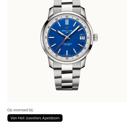
Op voorraad bij:
Van Hell Juweliers Apeldoorn