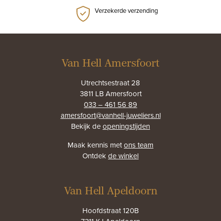
Verzekerde verzending
Van Hell Amersfoort
Utrechtsestraat 28
3811 LB Amersfoort
033 – 461 56 89
amersfoort@vanhell-juweliers.nl
Bekijk de
openingstijden
Maak kennis met
ons team
Ontdek
de winkel
Van Hell Apeldoorn
Hoofdstraat 120B