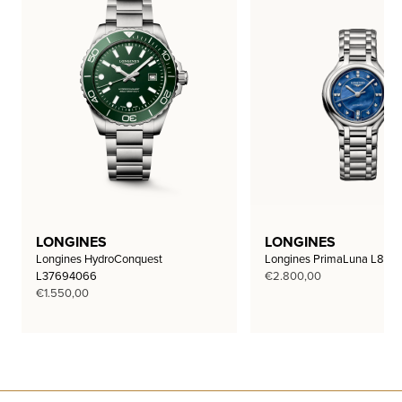
LONGINES
LONGINES
Longines HydroConquest
Longines PrimaLuna L812
L37694066
€
2.800,00
€
1.550,00