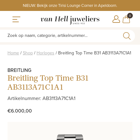
Skip
NIEUW: Bekijk onze Tirisi Lounge Corner in Apeldoorn.
to
ITEMS
0
content
WINKE
Toggle navigation
Zoek op naam, categorie, artikelnummer...
Home
/
Shop
/
Horloges
/
Breitling Top Time B31 AB3113A71C1A1
BREITLING
Breitling Top Time B31
AB3113A71C1A1
Artikelnummer: AB3113A71C1A1
€
6.000,00