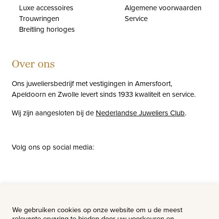
Luxe accessoires
Algemene voorwaarden
Trouwringen
Service
Breitling horloges
Over ons
Ons juweliersbedrijf met vestigingen in Amersfoort,
Apeldoorn en Zwolle levert sinds 1933 kwaliteit en service.
Wij zijn aangesloten bij de
Nederlandse Juweliers Club
.
Volg ons op social media:
facebook
instagram
pinterest
youtube
Nieuws
Vacatures
We gebruiken cookies op onze website om u de meest
relevante ervaring te bieden door uw voorkeuren en