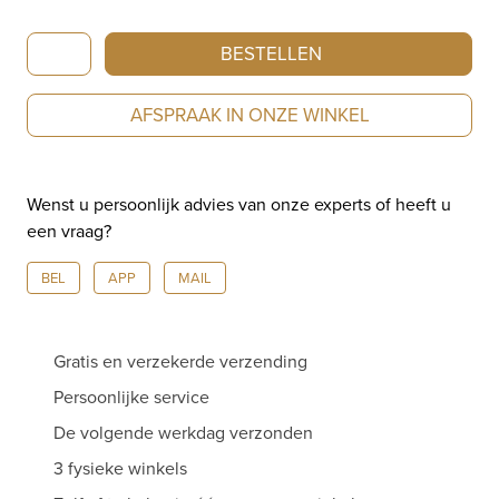
Bron
BESTELLEN
Phlox
ring
AFSPRAAK IN ONZE WINKEL
roségoud
met
ioliet
Wenst u persoonlijk advies van onze experts of heeft u
en
een vraag?
diamant
8RR4531IOBR
BEL
APP
MAIL
aantal
Gratis en verzekerde verzending
Persoonlijke service
De volgende werkdag verzonden
3 fysieke winkels