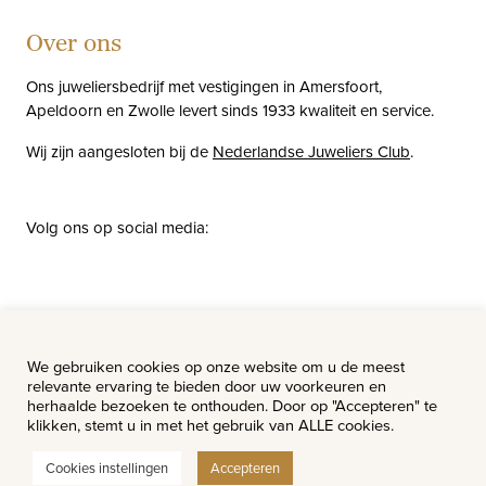
Over ons
Ons juweliersbedrijf met vestigingen in Amersfoort,
Apeldoorn en Zwolle levert sinds 1933 kwaliteit en service.
Wij zijn aangesloten bij de
Nederlandse Juweliers Club
.
Volg ons op social media:
facebook
instagram
pinterest
youtube
Nieuws
Vacatures
We gebruiken cookies op onze website om u de meest
relevante ervaring te bieden door uw voorkeuren en
herhaalde bezoeken te onthouden. Door op "Accepteren" te
klikken, stemt u in met het gebruik van ALLE cookies.
Cookies instellingen
Accepteren
© Van Hell Juweliers - Alle rechten voorbehouden.