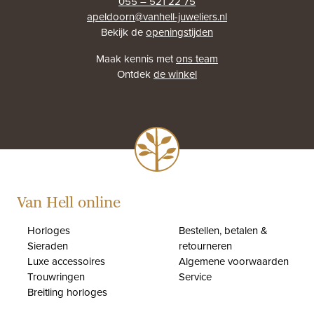
055 – 521 22 75
apeldoorn@vanhell-juweliers.nl
Bekijk de
openingstijden
Maak kennis met
ons team
Ontdek
de winkel
Van Hell online
Horloges
Bestellen, betalen &
Sieraden
retourneren
Luxe accessoires
Algemene voorwaarden
Trouwringen
Service
Breitling horloges