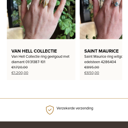
VAN HELL COLLECTIE
SAINT MAURICE
Van Hell Collectie ring geelgoud met
Saint Maurice ring witgoud
diamant 01/31387-101
edelsteen 4286404
€
1.720,00
€
895,00
Oorspronkelijke
Huidige
Oorspronkelijke
Huidige
€
1.200,00
€
650,00
prijs
prijs
prijs
prijs
was:
is:
was:
is:
€1.720,00.
€1.200,00.
€895,00.
€650,00.
Verzekerde verzending