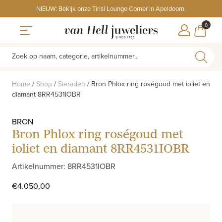
Skip
NIEUW: Bekijk onze Tirisi Lounge Corner in Apeldoorn.
to
ITEMS
0
content
WINKE
Toggle navigation
Zoek op naam, categorie, artikelnummer...
Home
/
Shop
/
Sieraden
/
Bron Phlox ring roségoud met ioliet en
diamant 8RR4531IOBR
BRON
Bron Phlox ring roségoud met
ioliet en diamant 8RR4531IOBR
Artikelnummer: 8RR4531IOBR
€
4.050,00